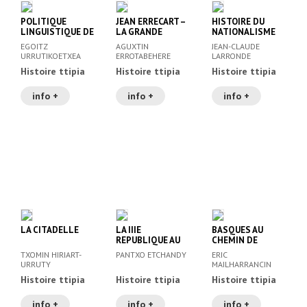
POLITIQUE
JEAN ERRECART –
HISTOIRE DU
LINGUISTIQUE DE
LA GRANDE
NATIONALISME
LA REVOLUTION
MUTATION
BASQUE – LE PNV
EGOITZ
AGUXTIN
JEAN-CLAUDE
FRANÇAISE ET LA
1893-1980
URRUTIKOETXEA
ERROTABEHERE
LARRONDE
LANGUE BASQUE
Histoire ttipia
Histoire ttipia
Histoire ttipia
info +
info +
info +
LA CITADELLE
LA IIIE
BASQUES AU
REPUBLIQUE AU
CHEMIN DE
PAYS BASQUE
DAMES, LES
TXOMIN HIRIART-
PANTXO ETCHANDY
ERIC
1870-1940
URRUTY
MAILHARRANCIN
Histoire ttipia
Histoire ttipia
Histoire ttipia
info +
info +
info +