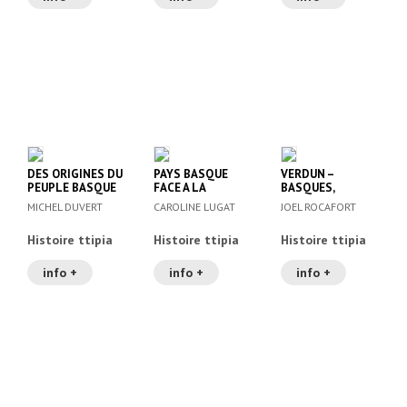
DES ORIGINES DU
PAYS BASQUE
VERDUN –
PEUPLE BASQUE
FACE A LA
BASQUES,
REVOLUTION
LANDAIS,
MICHEL DUVERT
CAROLINE LUGAT
JOEL ROCAFORT
FRANCAISE (1789-
BEARNAIS EN
1799) , LE
ENFER
Histoire ttipia
Histoire ttipia
Histoire ttipia
info +
info +
info +