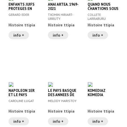
ENFANTS JUIFS
ANAI ARTEA. 1969-
QUAND NOUS
PROTEGES EN
2021
CHANTIONS SOUS
PAYS BASQUE
ELKARTEAREN
FRANCO (KD-
GERARD EDER
TXOMIN HIRIART-
COLLETE
(1940-1945)
HISTORIA
1014)
URRUTY
LARRABURU
Histoire ttipia
Histoire ttipia
Histoire ttipia
info +
info +
info +
NAPOLEON 1ER
LE PAYS BASQUE
KOMEDIAZ
ET LE PAYS
DES ANNEES DE
KOMEDIA
BASQUE
GAULLE (1958-
(LAPURDIN ETA
CAROLINE LUGAT
MELODY HARISTOY
1969)
BAXENABARREN
1945-1970)
Histoire ttipia
Histoire ttipia
Histoire ttipia
info +
info +
info +