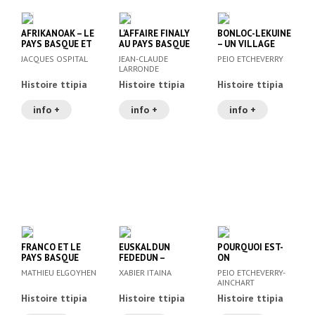
AFRIKANOAK – LE
L'AFFAIRE FINALY
BONLOC-LEKUINE
PAYS BASQUE ET
AU PAYS BASQUE
– UN VILLAGE
L'AFRIQUE
FRONTIERE
JACQUES OSPITAL
JEAN-CLAUDE
PEIO ETCHEVERRY
LARRONDE
Histoire ttipia
Histoire ttipia
Histoire ttipia
info +
info +
info +
FRANCO ET LE
EUSKALDUN
POURQUOI EST-
PAYS BASQUE
FEDEDUN –
ON
RELIGION ET
INDEPENDANTISTE
MATHIEU ELGOYHEN
XABIER ITAINA
PEIO ETCHEVERRY-
POLITIQUE EN
A HERNANI ET PAS
AINCHART
PAYS BASQUE
A BAYONNE?
Histoire ttipia
Histoire ttipia
Histoire ttipia
SOUS LA III.
REPUBLIQUE