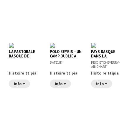
LA PASTORALE
POLO BEYRIS – UN
PAYS BASQUE
BASQUE DE
CAMP OUBLIE A
DANS LA
SOULE
BAYONNE (1939-
TRANSITION
BATZUK
PEIO ETCHEVERRY-
1947)
DEMOCRATIQUE
AINCHART
1968-1988, LE
Histoire ttipia
Histoire ttipia
Histoire ttipia
info +
info +
info +