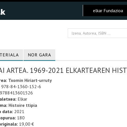
elkar Fundazioa
TERIALA
NOR GARA
I ARTEA. 1969-2021 ELKARTEAREN HIS
rea:
Txomin Hiriart-urruty
978-84-1360-152-6
9788413601526
aletxea:
Elkar
uma:
Histoire ttipia
o data:
2021
kopurua:
180
riginala:
19,00 €