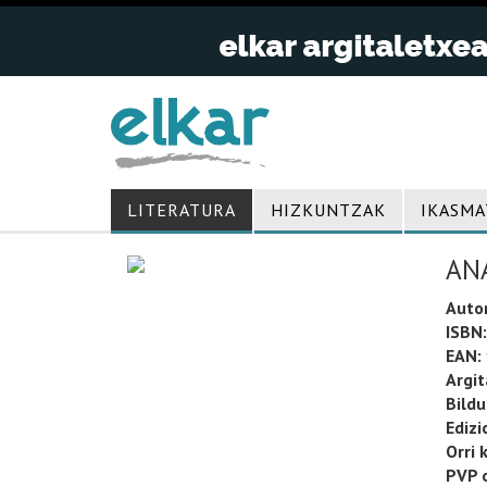
LITERATURA
HIZKUNTZAK
IKASMA
ANA
Auto
ISBN:
EAN:
Argit
Bild
Edizi
Orri 
PVP o