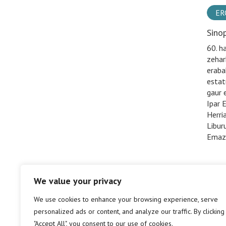
ER
Sino
60. h
zehar
eraba
estat
gaur 
Ipar 
Herri
Libur
Emazt
We value your privacy
We use cookies to enhance your browsing experience, serve
personalized ads or content, and analyze our traffic. By clicking
"Accept All", you consent to our use of cookies.