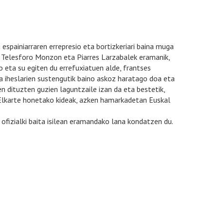
 espainiarraren errepresio eta bortizkeriari baina muga
k, Telesforo Monzon eta Piarres Larzabalek eramanik,
o eta su egiten du errefuxiatuen alde, frantses
na iheslarien sustengutik baino askoz haratago doa eta
en dituzten guzien laguntzaile izan da eta bestetik,
, Elkarte honetako kideak, azken hamarkadetan Euskal
 ofizialki baita isilean eramandako lana kondatzen du.