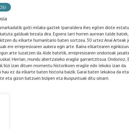
OSI
psia
amarkadatik goiti milaka gaztek Iparraldera ihes egiten diote estatu
katuta galduak bezala dira. Egoera larri horren aurrean talde bate
kitzen du elkarte humanitario baten sortzea. 30 urtez Anai Arteak j
uak ere errepresioaren aukera egin arte. Baina elkartearen eginkizu
egun arte luzatzen da. Alde batetik, errepresioaren ondorioak jasait
Euskal Herrian, mundu abertzaleko eragile garrantzitsua. Ondorioz
ak bizi izan dituen momentu historikoen eragile edo lekuko izan da.
u hau ez da elkarte baten historia baizik. Garai baten lekukoa da eta
e eta gizon batzuen bizipen eta ikuspuntuak ditu oinarri.