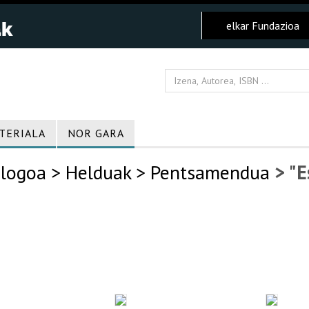
elkar Fundazioa
TERIALA
NOR GARA
logoa
> Helduak
> Pentsamendua
> "