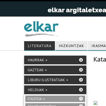
LITERATURA
HIZKUNTZAK
IKASMA
Kata
HAURRAK
GAZTEAK
LIBURU ILUSTRATUAK
HELDUAK
FIKZIOA