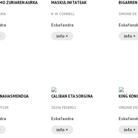
MO ZURIAREN AURKA
MASKULINITATEAK
BIGARREN
ARIA
R. W. CONNELL
SIMONE DE
dra
Eskafandra
Eskafand
+
info +
info +
 NAHASMENDUA
CALIBAN ETA SORGINA
KING KON
UTLER
SILVIA FEDERICI
VIRGINIE D
dra
Eskafandra
Eskafand
+
info +
info +