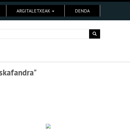
ARGITALETXEAK
DENDA
Eskafandra"