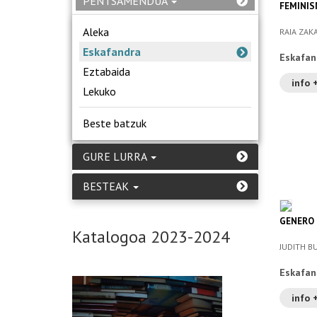
PENTSAMENDUA
FEMINIS
Aleka
RAIA ZAK
Eskafandra
Eskafan
Eztabaida
info 
Lekuko
Beste batzuk
GURE LURRA
BESTEAK
GENERO
Katalogoa 2023-2024
JUDITH B
Eskafan
info 