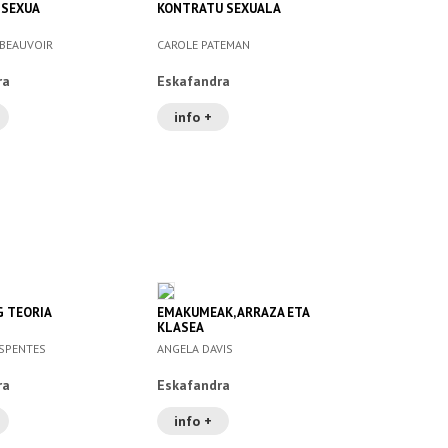
 SEXUA
KONTRATU SEXUALA
 BEAUVOIR
CAROLE PATEMAN
ra
Eskafandra
info +
G TEORIA
EMAKUMEAK, ARRAZA ETA
KLASEA
ESPENTES
ANGELA DAVIS
ra
Eskafandra
info +