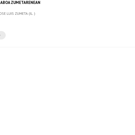
LABOA ZUMETARENEAN
OSE LUIS ZUMETA (IL. )
+