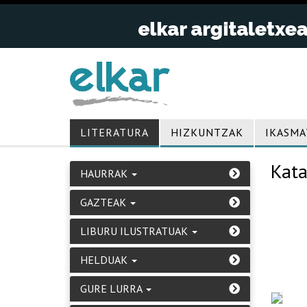
LITERATURA
HIZKUNTZAK
IKASMA
Kata
HAURRAK
GAZTEAK
LIBURU ILUSTRATUAK
HELDUAK
GURE LURRA