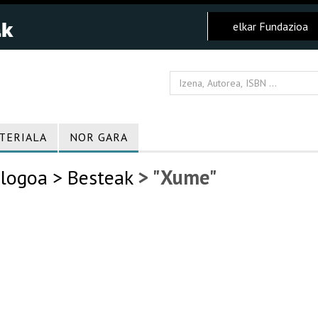
elkar Fundazioa
TERIALA
NOR GARA
logoa
> Besteak
> "Xume"