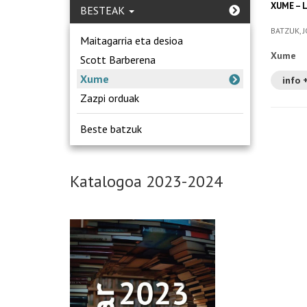
XUME – 
BESTEAK
BATZUK, J
Maitagarria eta desioa
Xume
Scott Barberena
Xume
info 
Zazpi orduak
Beste batzuk
Katalogoa 2023-2024