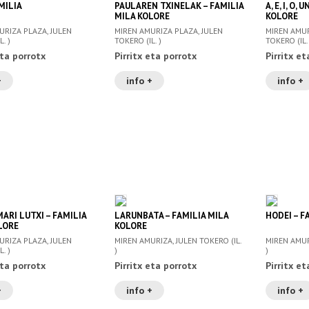
MILIA
PAULAREN TXINELAK – FAMILIA
A, E, I, O,
MILA KOLORE
KOLORE
URIZA PLAZA, JULEN
MIREN AMURIZA PLAZA, JULEN
MIREN AMUR
. )
TOKERO (IL. )
TOKERO (IL.
eta porrotx
Pirritx eta porrotx
Pirritx et
+
info +
info +
ARI LUTXI – FAMILIA
LARUNBATA – FAMILIA MILA
HODEI – F
LORE
KOLORE
URIZA PLAZA, JULEN
MIREN AMURIZA, JULEN TOKERO (IL.
MIREN AMUR
. )
)
)
eta porrotx
Pirritx eta porrotx
Pirritx et
+
info +
info +