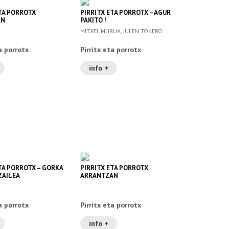
ETA PORROTX
PIRRITX ETA PORROTX – AGUR
AN
PAKITO !
MITXEL MURUA, JULEN TOKERO
a porrotx
Pirritx eta porrotx
info +
TA PORROTX – GORKA
PIRRITX ETA PORROTX
ZAILEA
ARRANTZAN
a porrotx
Pirritx eta porrotx
info +