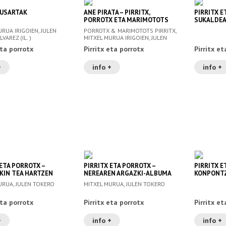
AUSARTAK
ANE PIRATA – PIRRITX,
PIRRITX 
PORROTX ETA MARIMOTOTS
SUKALDE
RUA IRIGOIEN, JULEN
PORROTX & MARIMOTOTS PIRRITX,
VAREZ (IL. )
MITXEL MURUA IRIGOIEN, JULEN
TOKERO ALVAREZ
eta porrotx
Pirritx eta porrotx
Pirritx et
+
info +
info +
 ETA PORROTX –
PIRRITX ETA PORROTX –
PIRRITX E
KIN TEA HARTZEN
NEREAREN ARGAZKI-ALBUMA
KONPONT
URUA, JULEN TOKERO
MITXEL MURUA, JULEN TOKERO
eta porrotx
Pirritx eta porrotx
Pirritx et
+
info +
info +