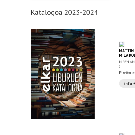
Katalogoa 2023-2024
MATTIN 
MILA KO
MIREN AMU
)
Pirritx 
info 