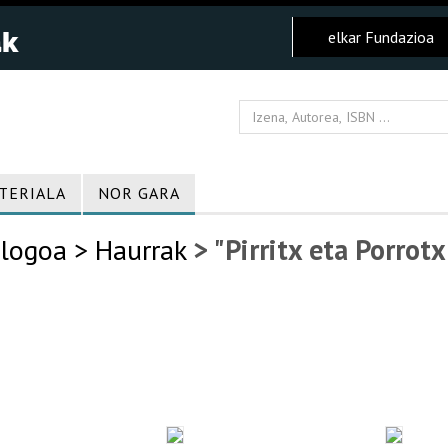
elkar Fundazioa
TERIALA
NOR GARA
logoa
> Haurrak
> "Pirritx eta Porrotx