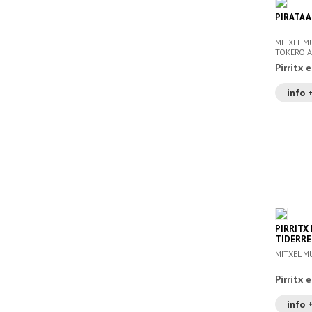
PIRATA 
MITXEL MU
TOKERO AL
Pirritx 
info 
PIRRITX
TIDERRE
MITXEL M
Pirritx 
info 