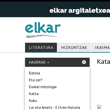
LITERATURA
HIZKUNTZAK
IKASMA
Kata
HAURRAK
Batela
Eta zer?
Euskal mitologia
Katta
Kuku
Lur eta Amets - E.H.ren historia