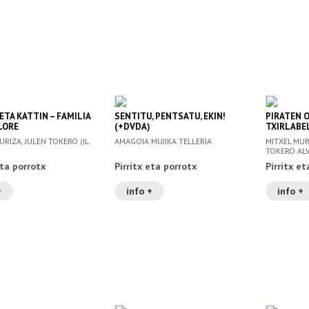
ETA KATTIN – FAMILIA
SENTITU, PENTSATU, EKIN!
PIRATEN 
LORE
(+DVDA)
TXIRLABE
RIZA, JULEN TOKERO (IL.
AMAGOIA MUJIKA TELLERIA
MITXEL MUR
TOKERO ALVA
eta porrotx
Pirritx eta porrotx
Pirritx et
+
info +
info +