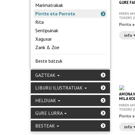
GURE FA
Marimatrakak
Pirritx eta Porrotx
MIREN AM
TOKERO (IL
Rita
Pirritx 
Sentipuinak
info 
Xaguxar
Zank & Zoe
Beste batzuk
GAZTEAK
LIBURU ILUSTRATUAK
AMONA M
MILA KO
HELDUAK
MIREN AM
TOKERO (IL
GURE LURRA
Pirritx 
BESTEAK
info 