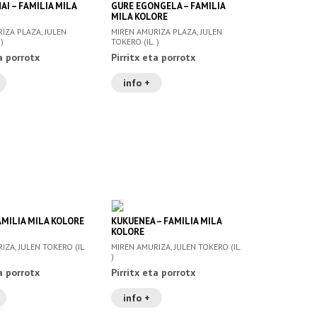
 UNAI – FAMILIA MILA
GURE EGONGELA – FAMILIA
MILA KOLORE
IZA PLAZA, JULEN
MIREN AMURIZA PLAZA, JULEN
 )
TOKERO (IL. )
a porrotx
Pirritx eta porrotx
info +
AMILIA MILA KOLORE
KUKUENEA – FAMILIA MILA
KOLORE
IZA, JULEN TOKERO (IL.
MIREN AMURIZA, JULEN TOKERO (IL.
)
a porrotx
Pirritx eta porrotx
info +