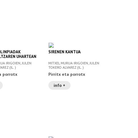
OLINPIADAK
SIRENEN KANTUA
LTZAREN UHARTEAN
UA IRIGOIEN, JULEN
MITXEL MURUA IRIGOIEN, JULEN
REZ (IL. )
TOKERO ALVAREZ (IL. )
a porrotx
Pirritx eta porrotx
info +