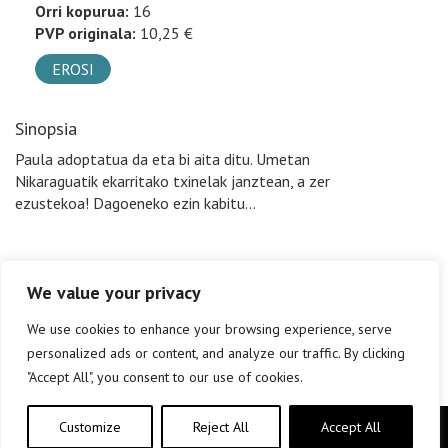
Orri kopurua:
16
PVP originala:
10,25 €
EROSI
Sinopsia
Paula adoptatua da eta bi aita ditu. Umetan
Nikaraguatik ekarritako txinelak janztean, a zer
ezustekoa! Dagoeneko ezin kabitu…
We value your privacy
We use cookies to enhance your browsing experience, serve
personalized ads or content, and analyze our traffic. By clicking
"Accept All", you consent to our use of cookies.
Customize
Reject All
Accept All
Copyright © elkar Argitaletxeak 2019