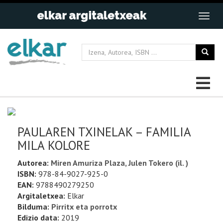
PAULAREN TXINELAK – FAMILIA
MILA KOLORE
Autorea:
Miren Amuriza Plaza, Julen Tokero (il. )
ISBN:
978-84-9027-925-0
EAN:
9788490279250
Argitaletxea:
Elkar
Bilduma:
Pirritx eta porrotx
Edizio data:
2019