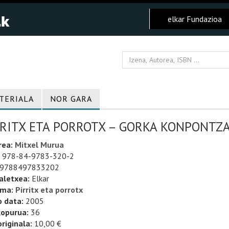
elkar Fundazioa
TERIALA
NOR GARA
RRITX ETA PORROTX – GORKA KONPONTZA
rea:
Mitxel Murua
978-84-9783-320-2
9788497833202
aletxea:
Elkar
uma:
Pirritx eta porrotx
o data:
2005
kopurua:
36
riginala:
10,00 €