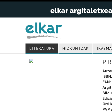
LITERATURA
HIZKUNTZAK
IKASMA
PI
Auto
ISBN:
EAN:
Argit
Bild
Edizi
Orri 
PVP o