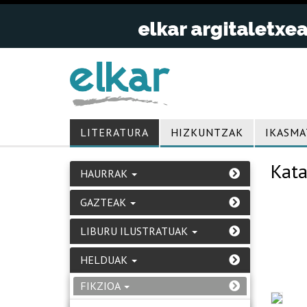
LITERATURA
HIZKUNTZAK
IKASMA
Kata
HAURRAK
GAZTEAK
LIBURU ILUSTRATUAK
HELDUAK
FIKZIOA