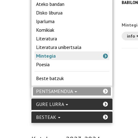
BABILON
Ateko bandan
Disko liburua
Iparluma
Mintegi
Komikiak
info 
Literatura
Literatura unibertsala
Mintegia
Poesia
Beste batzuk
PENTSAMENDUA
GURE LURRA
BESTEAK