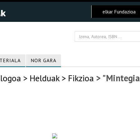
elkar Fundazioa
TERIALA
NOR GARA
logoa
> Helduak
> Fikzioa
> "Mintegia