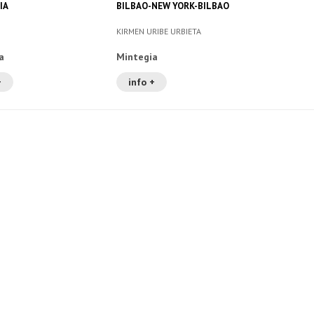
IA
BILBAO-NEW YORK-BILBAO
KIRMEN URIBE URBIETA
a
Mintegia
+
info +