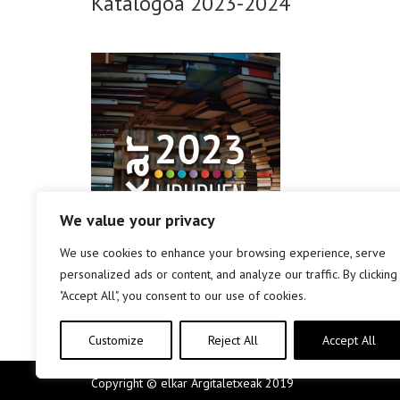
Katalogoa 2023-2024
We value your privacy
We use cookies to enhance your browsing experience, serve
personalized ads or content, and analyze our traffic. By clicking
"Accept All", you consent to our use of cookies.
Customize
Reject All
Accept All
Copyright © elkar Argitaletxeak 2019