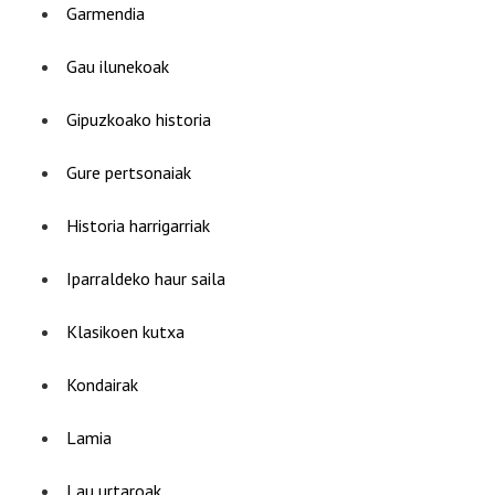
Garmendia
Gau ilunekoak
Gipuzkoako historia
Gure pertsonaiak
Historia harrigarriak
Iparraldeko haur saila
Klasikoen kutxa
Kondairak
Lamia
Lau urtaroak