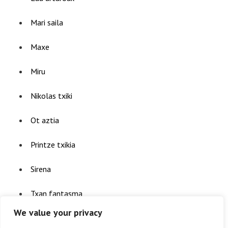
Mari saila
Maxe
Miru
Nikolas txiki
Ot aztia
Printze txikia
Sirena
Txan fantasma
We value your privacy
Txan magoa