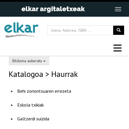
Bilduma aukeratu
Katalogoa
> Haurrak
Behi zoriontsuaren errezeta
Eskola txikiak
Galtzerdi suizida