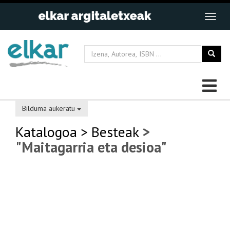
Bilduma aukeratu
Katalogoa
> Besteak
>
"Maitagarria eta desioa"