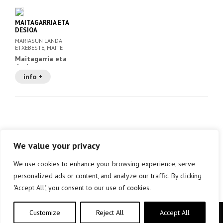
MAITAGARRIA ETA
DESIOA
MARIASUN LANDA
ETXEBESTE, MAITE
GURRUTXAGA (IL. )
Maitagarria eta
desioa
info +
We value your privacy
We use cookies to enhance your browsing experience, serve
personalized ads or content, and analyze our traffic. By clicking
"Accept All", you consent to our use of cookies.
Customize
Reject All
Accept All
Copyright © elkar Argitaletxeak 2019