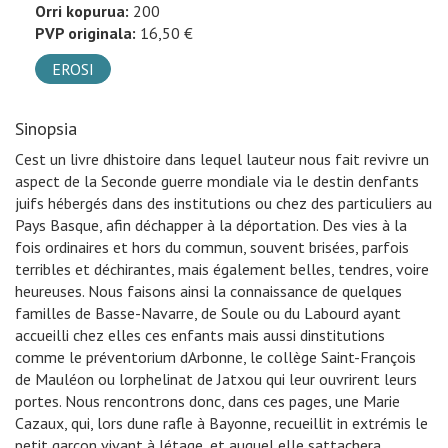
Orri kopurua:
200
PVP originala:
16,50 €
EROSI
Sinopsia
Cest un livre dhistoire dans lequel lauteur nous fait revivre un
aspect de la Seconde guerre mondiale via le destin denfants
juifs hébergés dans des institutions ou chez des particuliers au
Pays Basque, afin déchapper à la déportation. Des vies à la
fois ordinaires et hors du commun, souvent brisées, parfois
terribles et déchirantes, mais également belles, tendres, voire
heureuses. Nous faisons ainsi la connaissance de quelques
familles de Basse-Navarre, de Soule ou du Labourd ayant
accueilli chez elles ces enfants mais aussi dinstitutions
comme le préventorium dArbonne, le collège Saint-François
de Mauléon ou lorphelinat de Jatxou qui leur ouvrirent leurs
portes. Nous rencontrons donc, dans ces pages, une Marie
Cazaux, qui, lors dune rafle à Bayonne, recueillit in extrémis le
petit garçon vivant à létage, et auquel elle sattachera