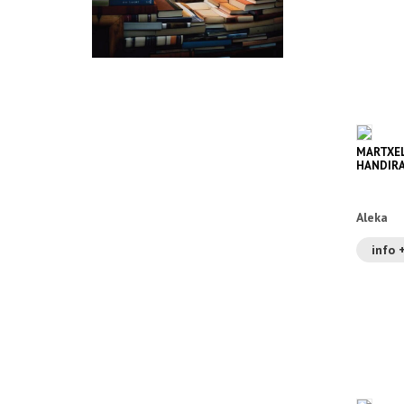
MARTXEL
HANDIRA
KAZETAR
Aleka
info 