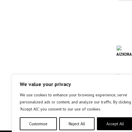
AIZKORA
Literat
We value your privacy
info 
We use cookies to enhance your browsing experience, serve
personalized ads or content, and analyze our traffic. By clicking
"Accept All", you consent to our use of cookies.
Customize
Reject All
Accept All