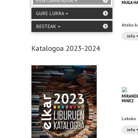
PENTSAMENDUA
MUGA HA
GURE LURRA
Ateko b
BESTEAK
info 
Katalogoa 2023-2024
MIRANDE
MINEZ
Lekuko
info 