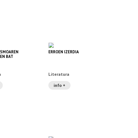
ISMOAREN
ERROEN IZERDIA
EN BAT
a
Literatura
info +