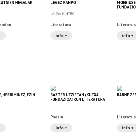
UTSIEN HEGALAK
LEGEZ KANPO
MOEBIUSE
FUNDAZIO
SARIA 202
LAURA MINTEGI
andan
Literatura
Literatur
+
info +
info +
, HERRIMINEZ, EZIN-
BAZTER UTZIETAN (KUTXA
BARNE ZE
FUNDAZIOA IRUN LITERATURA
SARIA 2025)
Poesia
Literatur
+
info +
info +