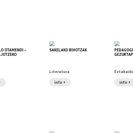
O OTAMENDI –
SAKELAKO BIHOTZAK
PEDAGOG
 JOTZEKO
GEZURTAP
ITZA
Literatura
Eztabaid
+
info +
info +