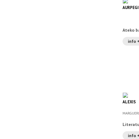
AURPEGI
Ateko b
info 
ALEXIS
MARGUER
Literat
info 