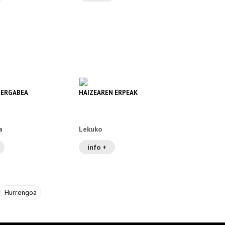
TERGABEA
HAIZEAREN ERPEAK
a
Lekuko
info +
Hurrengoa