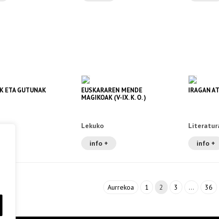
K ETA GUTUNAK
EUSKARAREN MENDE
IRAGAN A
MAGIKOAK (V-IX. K. O. )
ura
Lekuko
Literatur
+
info +
info +
Aurrekoa
1
2
3
…
36