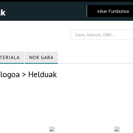
elkar Fundazioa
TERIALA
NOR GARA
logoa
> Helduak