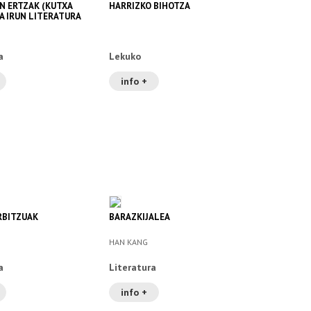
N ERTZAK (KUTXA
HARRIZKO BIHOTZA
A IRUN LITERATURA
5)
a
Lekuko
info +
RBITZUAK
BARAZKIJALEA
HAN KANG
a
Literatura
info +