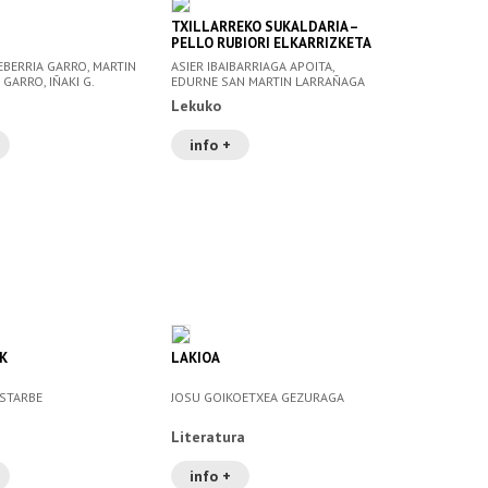
TXILLARREKO SUKALDARIA –
PELLO RUBIORI ELKARRIZKETA
EBERRIA GARRO, MARTIN
ASIER IBAIBARRIAGA APOITA,
 GARRO, IÑAKI G.
EDURNE SAN MARTIN LARRAÑAGA
. )
Lekuko
info +
K
LAKIOA
STARBE
JOSU GOIKOETXEA GEZURAGA
Literatura
info +