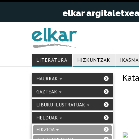
LITERATURA
HIZKUNTZAK
IKASMA
Kata
HAURRAK
GAZTEAK
LIBURU ILUSTRATUAK
HELDUAK
FIKZIOA