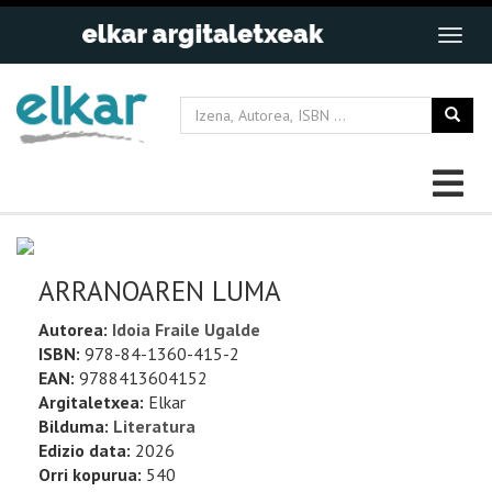
ARRANOAREN LUMA
Autorea:
Idoia Fraile Ugalde
ISBN:
978-84-1360-415-2
EAN:
9788413604152
Argitaletxea:
Elkar
Bilduma:
Literatura
Edizio data:
2026
Orri kopurua:
540