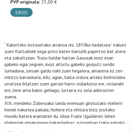
PVP originala:
25,00 €
EROSI
“Xakerteko botxüetako arranoa niz. 1859ko bedatsea” irakurri
zuen Kattalinek sega-poto baten barrutik papertxo bat atera
eta zabaltzean. Trazu baldar hartan Gaxusak inoiz esan
gabeko egia zegoen, inoiz aitortu gabeko gorputz sendo
lumaduna, zeruan galdu nahi zuen hegalera, amarena ez zen
mintzo karraskaria, edo, agian, baita ordura arteko bizimoldea
urratzea bilatzen zuen garrasi harro-oldarkorra ere; nolanahi
ere, bere ama baino gehiago, lurtarra ez zela adierazten
zuena.
XIX. mendeko Zuberoako landa eremuan girotutako eleberri
honek irakurlea paisaia, hizkera eta ohitura biziz jositako
mundu batera eramaten du. Idoia Fraile Ugalderen lehen
eleberriak emakumeen bakardadeaz, sutondoan tokia egiteko
zailtasunaz, nork bere bidea topatu eta eraikitzeak duen