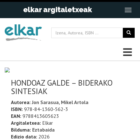
HONDOAZ GALDE – BIDERAKO
SINTESIAK
Autorea:
Jon Sarasua, Mikel Artola
ISBN:
978-84-1360-562-3
EAN:
9788413605623
Argitaletxea:
Elkar
Bilduma:
Eztabaida
Edizio data:
2026