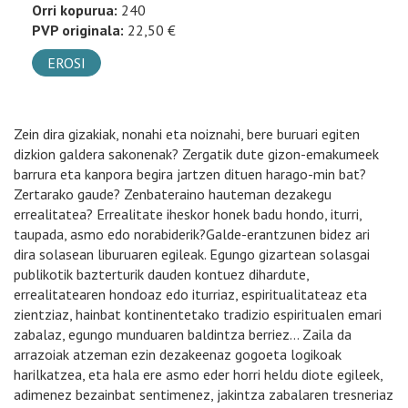
Orri kopurua:
240
PVP originala:
22,50 €
EROSI
Zein dira gizakiak, nonahi eta noiznahi, bere buruari egiten
dizkion galdera sakonenak? Zergatik dute gizon-emakumeek
barrura eta kanpora begira jartzen dituen harago-min bat?
Zertarako gaude? Zenbateraino hauteman dezakegu
errealitatea? Errealitate iheskor honek badu hondo, iturri,
taupada, asmo edo norabiderik?Galde-erantzunen bidez ari
dira solasean liburuaren egileak. Egungo gizartean solasgai
publikotik bazterturik dauden kontuez dihardute,
errealitatearen hondoaz edo iturriaz, espiritualitateaz eta
zientziaz, hainbat kontinentetako tradizio espiritualen emari
zabalaz, egungo munduaren baldintza berriez… Zaila da
arrazoiak atzeman ezin dezakeenaz gogoeta logikoak
harilkatzea, eta hala ere asmo eder horri heldu diote egileek,
adimenez bezainbat sentimenez, jakintza zabalaren tresneriaz