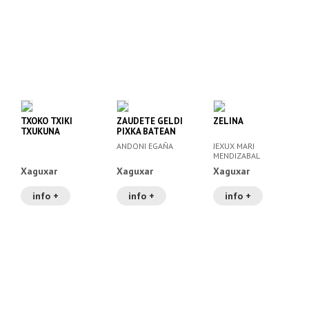
TXOKO TXIKI
ZAUDETE GELDI
ZELINA
TXUKUNA
PIXKA BATEAN
ANDONI EGAÑA
JEXUX MARI
MENDIZABAL
Xaguxar
Xaguxar
Xaguxar
info +
info +
info +