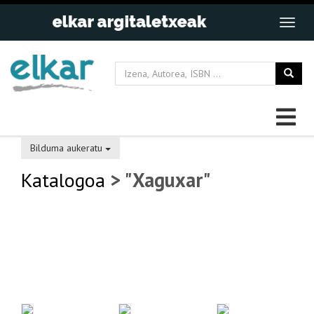
Bilduma aukeratu
Katalogoa
> "Xaguxar"