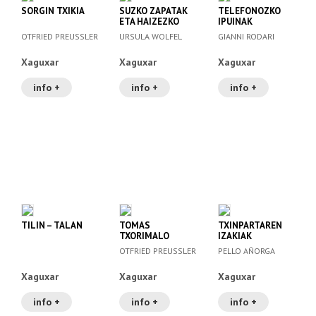
SORGIN TXIKIA
SUZKO ZAPATAK
TELEFONOZKO
ETA HAIZEZKO
IPUINAK
SANDALIAK
OTFRIED PREUSSLER
URSULA WOLFEL
GIANNI RODARI
Xaguxar
Xaguxar
Xaguxar
info +
info +
info +
TILIN – TALAN
TOMAS
TXINPARTAREN
TXORIMALO
IZAKIAK
OTFRIED PREUSSLER
PELLO AÑORGA
Xaguxar
Xaguxar
Xaguxar
info +
info +
info +