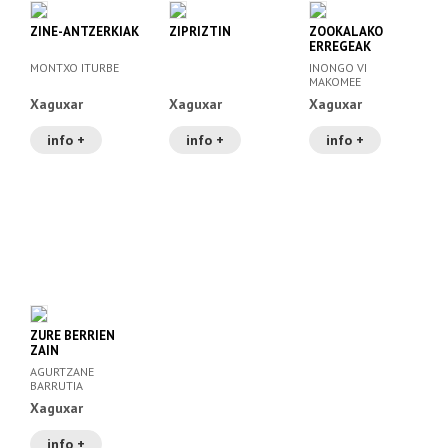
ZINE-ANTZERKIAK
ZIPRIZTIN
ZOOKALAKO
ERREGEAK
MONTXO ITURBE
INONGO VI
MAKOMEE
Xaguxar
Xaguxar
Xaguxar
info +
info +
info +
ZURE BERRIEN
ZAIN
AGURTZANE
BARRUTIA
Xaguxar
info +