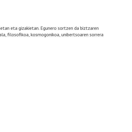
kietan eta gizakietan. Egunero sortzen da biztzaren
nala, filosofikoa, kosmogonikoa, unibertsoaren sorrera