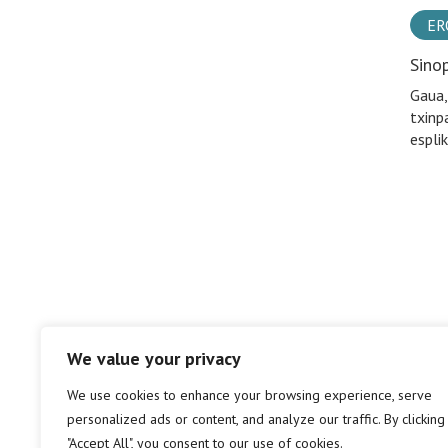
ER
Sino
Gaua,
txinp
espli
We value your privacy
We use cookies to enhance your browsing experience, serve
personalized ads or content, and analyze our traffic. By clicking
"Accept All", you consent to our use of cookies.