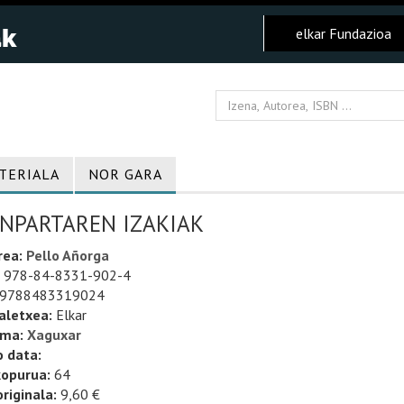
elkar Fundazioa
TERIALA
NOR GARA
INPARTAREN IZAKIAK
rea:
Pello Añorga
978-84-8331-902-4
9788483319024
aletxea:
Elkar
uma:
Xaguxar
o data:
kopurua:
64
riginala:
9,60 €