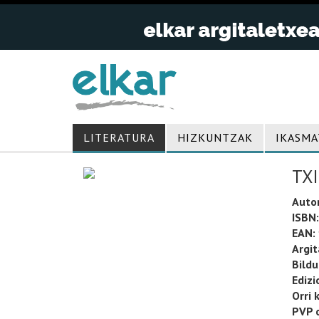
LITERATURA
HIZKUNTZAK
IKASMA
TX
Auto
ISBN:
EAN:
Argit
Bild
Edizi
Orri 
PVP o