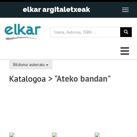
Bilduma aukeratu
Katalogoa
> "Ateko bandan"