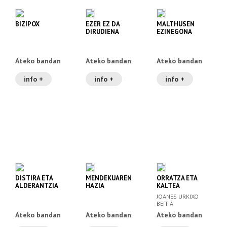
BIZIPOX
EZER EZ DA
MALTHUSEN
DIRUDIENA
EZINEGONA
Ateko bandan
Ateko bandan
Ateko bandan
info +
info +
info +
DISTIRA ETA
MENDEKUAREN
ORRATZA ETA
ALDERANTZIA
HAZIA
KALTEA
JOANES URKIXO
BEITIA
Ateko bandan
Ateko bandan
Ateko bandan