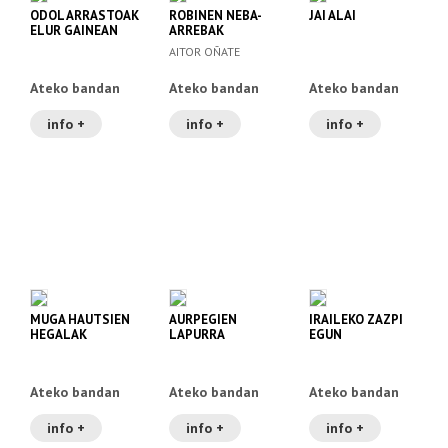
ODOL ARRASTOAK
ROBINEN NEBA-
JAI ALAI
ELUR GAINEAN
ARREBAK
AITOR OÑATE
Ateko bandan
Ateko bandan
Ateko bandan
info +
info +
info +
MUGA HAUTSIEN
AURPEGIEN
IRAILEKO ZAZPI
HEGALAK
LAPURRA
EGUN
Ateko bandan
Ateko bandan
Ateko bandan
info +
info +
info +