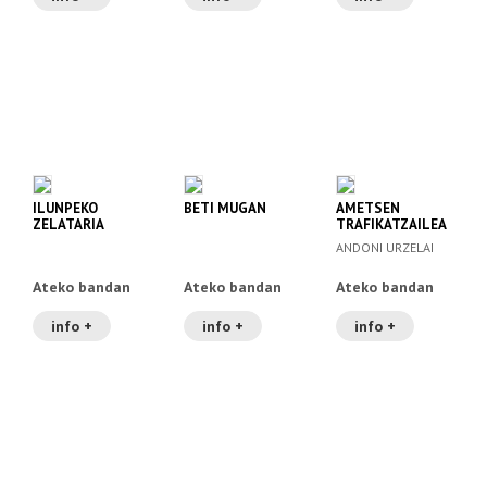
ILUNPEKO
BETI MUGAN
AMETSEN
ZELATARIA
TRAFIKATZAILEA
ANDONI URZELAI
Ateko bandan
Ateko bandan
Ateko bandan
info +
info +
info +