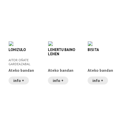
LOHIZULO
LEHERTU BAINO
BISITA
LEHEN
AITOR OÑATE
GARDEAZABAL
Ateko bandan
Ateko bandan
Ateko bandan
info +
info +
info +