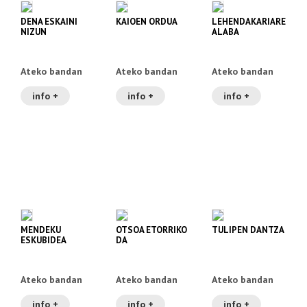
DENA ESKAINI
KAIOEN ORDUA
LEHENDAKARIAREN
NIZUN
ALABA
Ateko bandan
Ateko bandan
Ateko bandan
info +
info +
info +
MENDEKU
OTSOA ETORRIKO
TULIPEN DANTZA
ESKUBIDEA
DA
Ateko bandan
Ateko bandan
Ateko bandan
info +
info +
info +