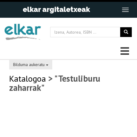
Bilduma aukeratu
Katalogoa
> "Testuliburu
zaharrak"