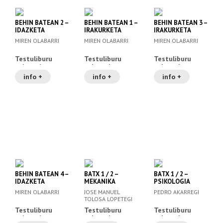
BEHIN BATEAN 2 –
BEHIN BATEAN 1 –
BEHIN BATEAN 3 –
IDAZKETA
IRAKURKETA
IRAKURKETA
MIREN OLABARRI
MIREN OLABARRI
MIREN OLABARRI
Testuliburu
Testuliburu
Testuliburu
zaharrak
zaharrak
zaharrak
info +
info +
info +
BEHIN BATEAN 4 –
BATX 1 / 2 –
BATX 1 / 2 –
IDAZKETA
MEKANIKA
PSIKOLOGIA
MIREN OLABARRI
JOSE MANUEL
PEDRO AKARREGI
TOLOSA LOPETEGI
Testuliburu
Testuliburu
Testuliburu
zaharrak
zaharrak
zaharrak