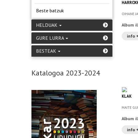
HARROX
Beste batzuk
OIHANE JAK
HELDUAK
Album i
info 
GURE LURRA
BESTEAK
Katalogoa 2023-2024
KLAK
MAITE GU
Album i
info 