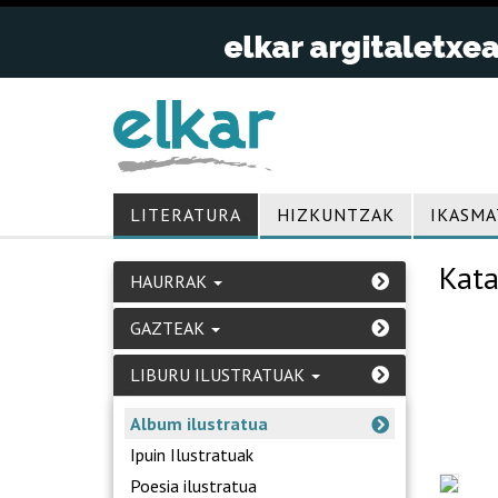
LITERATURA
HIZKUNTZAK
IKASMA
Kata
HAURRAK
GAZTEAK
LIBURU ILUSTRATUAK
Album ilustratua
Ipuin Ilustratuak
Poesia ilustratua