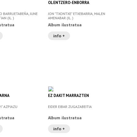
OLENTZERO-ENBORRA
AO BARRUETABEÑA, JUNE
JON "TXONTXE" ETXEBARRIA, MALEN
AN (IL. )
AMENABAR (IL. )
stratua
Album ilustratua
info +
ARNA
EZ DAKIT MARRAZTEN
PI" AZPIAZU
EIDER EIBAR ZUGAZABEITIA
stratua
Album ilustratua
info +