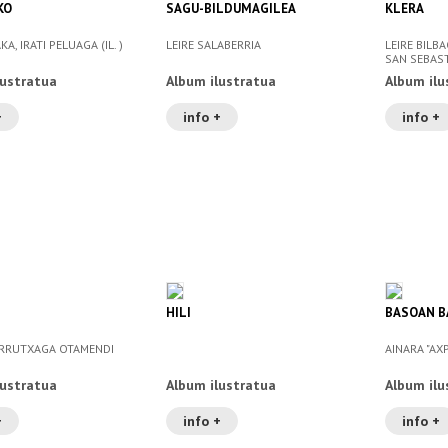
KO
SAGU-BILDUMAGILEA
KLERA
A, IRATI PELUAGA (IL. )
LEIRE SALABERRIA
LEIRE BILB
SAN SEBASTI
lustratua
Album ilustratua
Album ilu
+
info +
info +
HILI
BASOAN B
RRUTXAGA OTAMENDI
AINARA "AX
lustratua
Album ilustratua
Album ilu
+
info +
info +