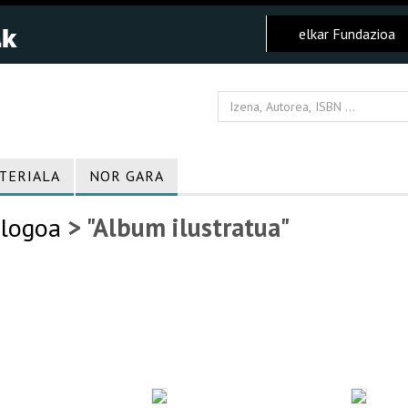
elkar Fundazioa
TERIALA
NOR GARA
logoa
> "Album ilustratua"