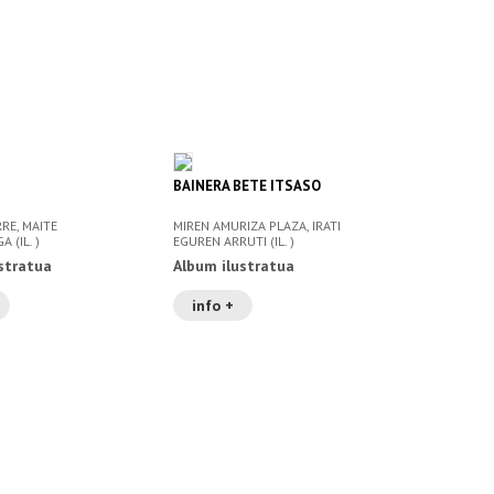
BAINERA BETE ITSASO
RRE, MAITE
MIREN AMURIZA PLAZA, IRATI
 (IL. )
EGUREN ARRUTI (IL. )
stratua
Album ilustratua
info +