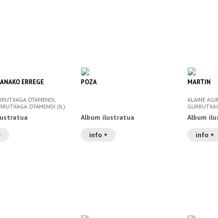
BANAKO ERREGE
POZA
MARTIN
RRUTXAGA OTAMENDI,
ALAINE AGI
RRUTXAGA OTAMENDI (IL)
GURRUTXAGA
lustratua
Album ilustratua
Album ilu
+
info +
info +