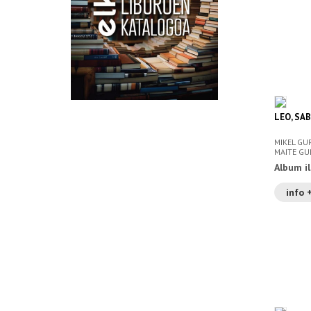
LEO, SA
MIKEL GU
MAITE GU
Album i
info 