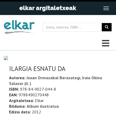
ILARGIA ESNATU DA
Autorea:
Joxan Ormazabal Berasategi, Iraia Okina
Salazar (il. )
ISBN:
978-84-9027-044-8
EAN:
9788490270448
Argitaletxea:
Elkar
Bilduma:
Album ilustratua
Edizio data:
2012