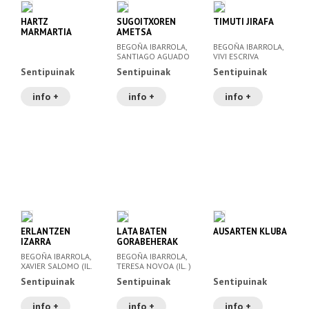
HARTZ
SUGOITXOREN
TIMUTI JIRAFA
MARMARTIA
AMETSA
BEGOÑA IBARROLA,
BEGOÑA IBARROLA,
SANTIAGO AGUADO
VIVI ESCRIVA
(IL. )
Sentipuinak
Sentipuinak
Sentipuinak
info +
info +
info +
ERLANTZEN
LATA BATEN
AUSARTEN KLUBA
IZARRA
GORABEHERAK
BEGOÑA IBARROLA,
BEGOÑA IBARROLA,
XAVIER SALOMO (IL.
TERESA NOVOA (IL. )
)
Sentipuinak
Sentipuinak
Sentipuinak
info +
info +
info +