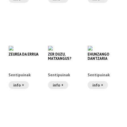
ZEUREA DA ERRUA
ZER DUZU,
EHUNZANGO
MATXANGUS?
DANTZARIA
Sentipuinak
Sentipuinak
Sentipuinak
info +
info +
info +