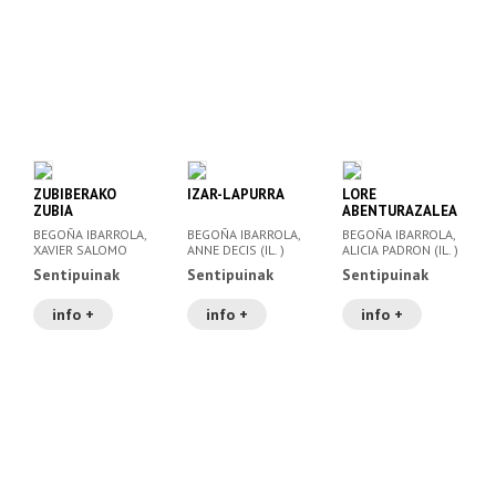
ZUBIBERAKO
IZAR-LAPURRA
LORE
ZUBIA
ABENTURAZALEA
BEGOÑA IBARROLA,
BEGOÑA IBARROLA,
BEGOÑA IBARROLA,
XAVIER SALOMO
ANNE DECIS (IL. )
ALICIA PADRON (IL. )
FISA (IL. )
Sentipuinak
Sentipuinak
Sentipuinak
info +
info +
info +