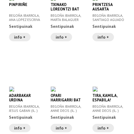
PINPIRIÑE
TXINAKO
PRINTZESA
LOREONTZI BAT
AUSARTA
BEGOÑA IBARROLA,
BEGOÑA IBARROLA,
BEGOÑA IBARROLA,
ANA LOPEZ ESCRIVA
MARTA BALAGUER
SANTIAGO AGUADO
(IL. )
(IL. )
(IL. )
Sentipuinak
Sentipuinak
Sentipuinak
info +
info +
info +
ADARBAKAR
OPARI
TIRA, KAMILA,
URDINA
HARRIGARRI BAT
ESPABILA!
BEGOÑA IBARROLA,
BEGOÑA IBARROLA,
BEGOÑA IBARROLA,
JESUS GABAN (IL. )
ANNE DECIS (IL. )
ANNE DECIS (IL. )
Sentipuinak
Sentipuinak
Sentipuinak
info +
info +
info +