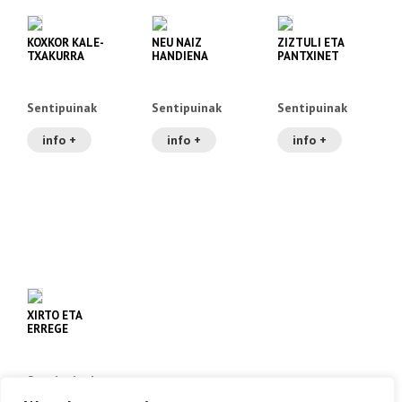
KOXKOR KALE-
NEU NAIZ
ZIZTULI ETA
TXAKURRA
HANDIENA
PANTXINET
Sentipuinak
Sentipuinak
Sentipuinak
info +
info +
info +
XIRTO ETA
ERREGE
HITZONTZIA
Sentipuinak