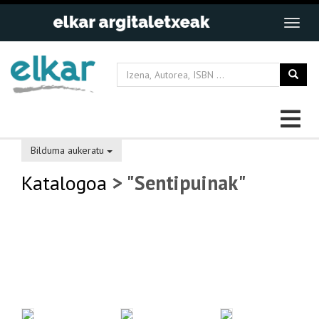
Bilduma aukeratu
Katalogoa
> "Sentipuinak"