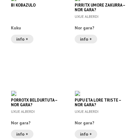
BI KOBAZULO
PIRRITX UMORE ZAKURRA –
NOR GARA?
UXUE ALBERDI
Kuku
Nor gara?
info +
info +
PORROTX BELDURTUTA –
PUPU ETA LORE TRISTE –
NOR GARA?
NOR GARA?
UXUE ALBERDI
UXUE ALBERDI
Nor gara?
Nor gara?
info +
info +