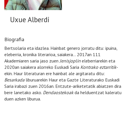
Uxue Alberdi
Biografia
Bertsolaria eta idazlea. Hainbat genero jorratu ditu: ipuina,
eleberria, kronika literarioa, saiakera… 2017an 111
Akademiaren saria jaso zuen
Jenisjoplin
eleberriarekin eta
2020an saiakera alorreko Euskadi Saria
Kontrako eztarritik-
ekin. Haur literaturan ere hainbat ale argitaratu ditu:
Besarkada
liburuarekin Haur eta Gazte Literaturako Euskadi
Saria irabazi zuen 2016an. Entzute-ariketetatik abiatzen dira
bere lanetako asko.
Dendaostekoak
da helduentzat kaleratu
duen azken liburua.