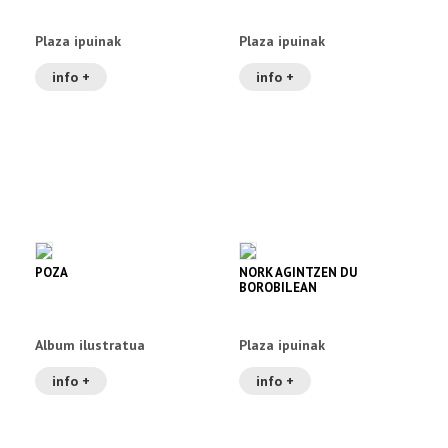
Plaza ipuinak
Plaza ipuinak
info +
info +
POZA
NORK AGINTZEN DU
BOROBILEAN
Album ilustratua
Plaza ipuinak
info +
info +