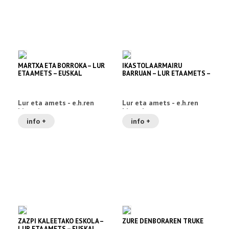
MARTXA ETA BORROKA – LUR
IKASTOLA ARMAIRU
ETA AMETS – EUSKAL
BARRUAN – LUR ETA AMETS –
HERRIAREN HISTORIA 9
EUSKAL HERRIAREN
HISTORIA 8
Lur eta amets - e.h.ren
Lur eta amets - e.h.ren
historia
historia
info +
info +
ZAZPI KALEETAKO ESKOLA –
ZURE DENBORAREN TRUKE
LUR ETA AMETS – EUSKAL