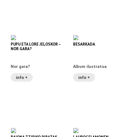
PUPU ETA LORE JELOSKOR –
BESARKADA
NOR GARA?
Nor gara?
Album ilustratua
info +
info +