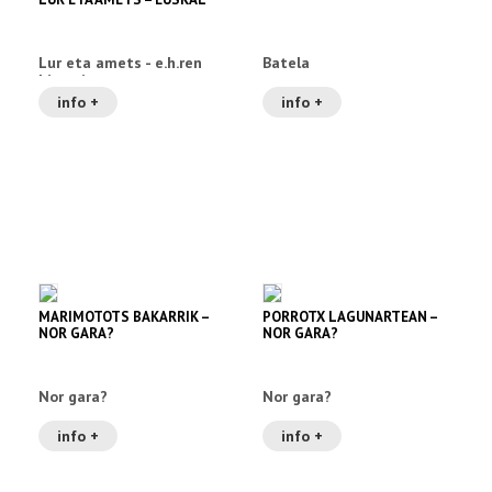
HERRIAREN HISTORIA 7
Lur eta amets - e.h.ren
Batela
historia
info +
info +
MARIMOTOTS BAKARRIK –
PORROTX LAGUNARTEAN –
NOR GARA?
NOR GARA?
Nor gara?
Nor gara?
info +
info +