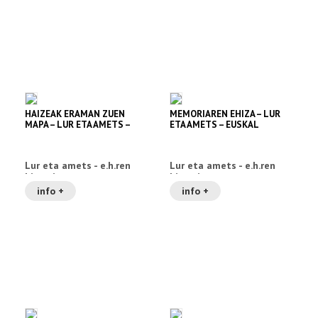
HAIZEAK ERAMAN ZUEN
MEMORIAREN EHIZA – LUR
MAPA – LUR ETA AMETS –
ETA AMETS – EUSKAL
EUSKAL HERRIAREN
HERRIAREN HISTORIA 1
HISTORIA 3
Lur eta amets - e.h.ren
Lur eta amets - e.h.ren
historia
historia
info +
info +