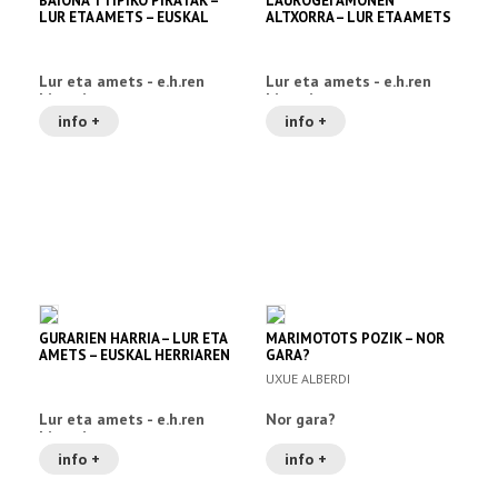
BAIONA TTIPIKO PIRATAK –
LAUROGEI AMONEN
LUR ETA AMETS – EUSKAL
ALTXORRA – LUR ETA AMETS
HERRIAREN HISTORIA 6
– EUSKAL HERRIAREN
HISTORIA 5
Lur eta amets - e.h.ren
Lur eta amets - e.h.ren
historia
historia
info +
info +
GURARIEN HARRIA – LUR ETA
MARIMOTOTS POZIK – NOR
AMETS – EUSKAL HERRIAREN
GARA?
HISTORIA 4
UXUE ALBERDI
Lur eta amets - e.h.ren
Nor gara?
historia
info +
info +