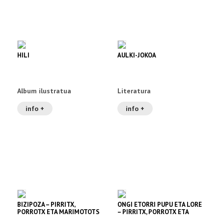
HILI
AULKI-JOKOA
Album ilustratua
Literatura
info +
info +
BIZIPOZA – PIRRITX,
ONGI ETORRI PUPU ETA LORE
PORROTX ETA MARIMOTOTS
– PIRRITX, PORROTX ETA
MARIMOTOTS