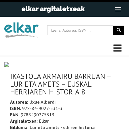
IKASTOLA ARMAIRU BARRUAN –
LUR ETA AMETS – EUSKAL
HERRIAREN HISTORIA 8
Autorea:
Uxue Alberdi
ISBN:
978-84-9027-531-3
EAN:
9788490275313
Argitaletxea:
Elkar
Bilduma:
Lur eta amets - e.h.ren historia