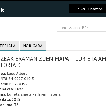
elkar Fundazioa
TERIALA
NOR GARA
IZEAK ERAMAN ZUEN MAPA – LUR ETA AM
TORIA 3
rea:
Uxue Alberdi
978-84-9027-049-3
9788490270493
aletxea:
Elkar
uma:
Lur eta amets - e.h.ren historia
o data:
2015
kopurua:
36