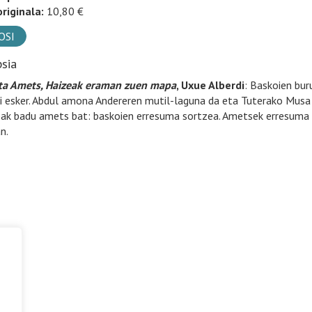
riginala:
10,80 €
OSI
psia
ta Amets, Haizeak eraman zuen mapa
, Uxue Alberdi
: Baskoien bur
i esker. Abdul amona Andereren mutil-laguna da eta Tuterako Musa II
ak badu amets bat: baskoien erresuma sortzea. Ametsek erresuma b
n.