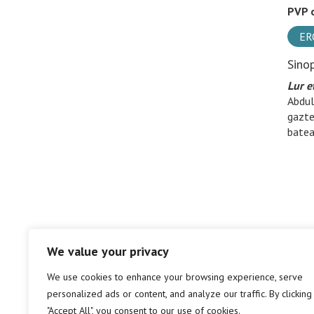
PVP o
ER
Sino
Lur e
Abdul
gazte
batea
We value your privacy
We use cookies to enhance your browsing experience, serve
personalized ads or content, and analyze our traffic. By clicking
"Accept All", you consent to our use of cookies.