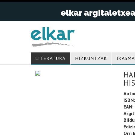
LITERATURA
HIZKUNTZAK
IKASMA
HA
HIS
Auto
ISBN:
EAN:
Argit
Bild
Edizi
Orri 