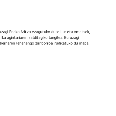
uzagi Eneko Aritza ezagutuko dute Lur eta Ametsek,
.a agintariaren zalditegiko langilea. Buruzagi
erriaren lehenengo zirriborroa irudikatuko du mapa