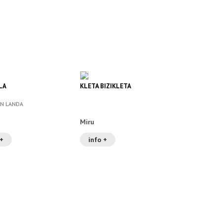
LA
KLETA BIZIKLETA
N LANDA
Miru
 +
info +