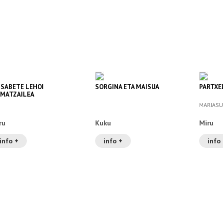
ISABETE LEHOI
SORGINA ETA MAISUA
PARTXE
MATZAILEA
MARIASU
ru
Kuku
Miru
info +
info +
info