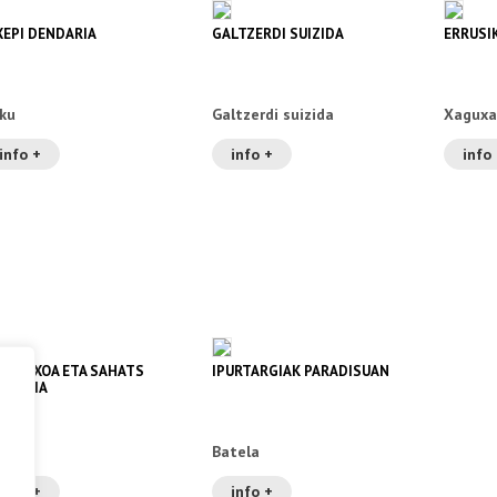
XEPI DENDARIA
GALTZERDI SUIZIDA
ERRUSI
ku
Galtzerdi suizida
Xaguxa
info +
info +
info
ATETXOA ETA SAHATS
IPURTARGIAK PARADISUAN
GARTIA
ru
Batela
info +
info +