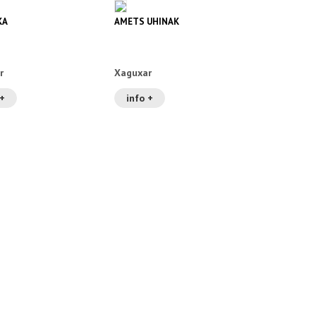
KA
AMETS UHINAK
r
Xaguxar
 +
info +