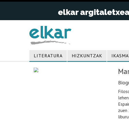
LITERATURA
HIZKUNTZAK
IKASMA
Mar
Biogr
Filos
lehen
Espai
zuen 
liburu