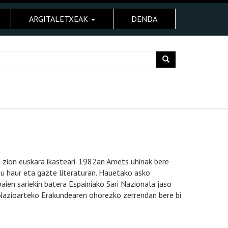
ARGITALETXEAK
DENDA
in zion euskara ikasteari. 1982an Amets uhinak bere
itu haur eta gazte literaturan. Hauetako asko
baien sariekin batera Espainiako Sari Nazionala jaso
 Nazioarteko Erakundearen ohorezko zerrendan bere bi