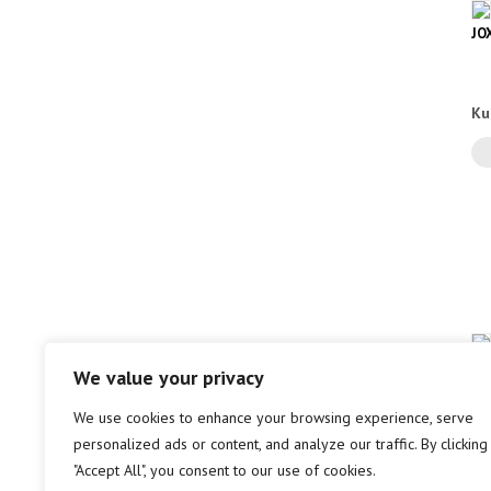
JO
Ku
AH
We value your privacy
NE
We use cookies to enhance your browsing experience, serve
personalized ads or content, and analyze our traffic. By clicking
Mi
"Accept All", you consent to our use of cookies.