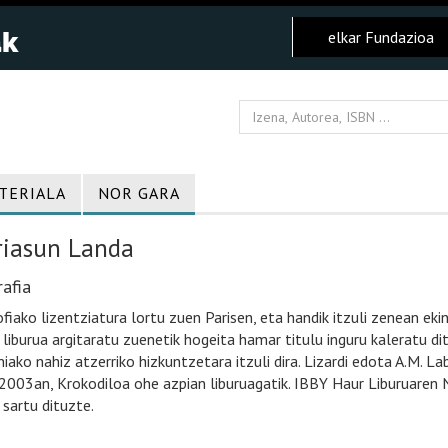
elkar Fundazioa
TERIALA
NOR GARA
iasun Landa
afia
ofiako lizentziatura lortu zuen Parisen, eta handik itzuli zenean ek
 liburua argitaratu zuenetik hogeita hamar titulu inguru kaleratu d
niako nahiz atzerriko hizkuntzetara itzuli dira. Lizardi edota A.M. La
2003an, Krokodiloa ohe azpian liburuagatik. IBBY Haur Liburuaren
 sartu dituzte.