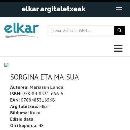
SORGINA ETA MAISUA
Autorea:
Mariasun Landa
ISBN:
978-84-8331-656-6
EAN:
9788483316566
Argitaletxea:
Elkar
Bilduma:
Kuku
Edizio data:
Orri kopurua:
48