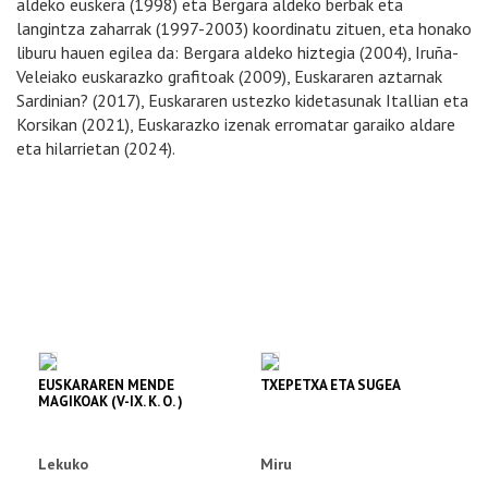
aldeko euskera (1998) eta Bergara aldeko berbak eta
langintza zaharrak (1997-2003) koordinatu zituen, eta honako
liburu hauen egilea da: Bergara aldeko hiztegia (2004), Iruña-
Veleiako euskarazko grafitoak (2009), Euskararen aztarnak
Sardinian? (2017), Euskararen ustezko kidetasunak Itallian eta
Korsikan (2021), Euskarazko izenak erromatar garaiko aldare
eta hilarrietan (2024).
EUSKARAREN MENDE
TXEPETXA ETA SUGEA
MAGIKOAK (V-IX. K. O. )
Lekuko
Miru