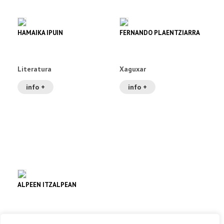
HAMAIKA IPUIN
FERNANDO PLAENTZIARRA
Literatura
Xaguxar
info +
info +
ALPEEN ITZALPEAN
Literatura