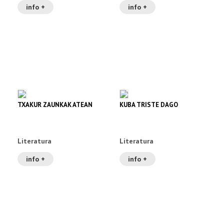
info +
info +
TXAKUR ZAUNKAK ATEAN
KUBA TRISTE DAGO
Literatura
Literatura
info +
info +