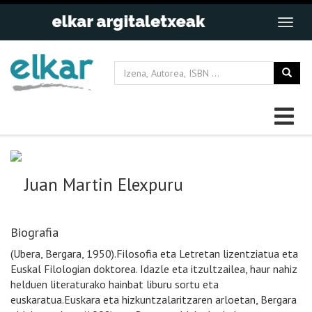
Juan Martin Elexpuru
Biografia
(Ubera, Bergara, 1950).Filosofia eta Letretan lizentziatua eta
Euskal Filologian doktorea. Idazle eta itzultzailea, haur nahiz
helduen literaturako hainbat liburu sortu eta
euskaratua.Euskara eta hizkuntzalaritzaren arloetan, Bergara