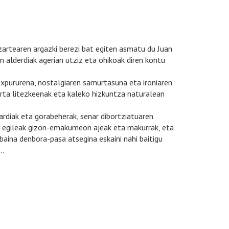
gizartearen argazki berezi bat egiten asmatu du Juan
 alderdiak agerian utziz eta ohikoak diren kontu
lexpururena, nostalgiaren samurtasuna eta ironiaren
gerta litezkeenak eta kaleko hizkuntza naturalean
rdiak eta gorabeherak, senar dibortziatuaren
 egileak gizon-emakumeon ajeak eta makurrak, eta
baina denbora-pasa atsegina eskaini nahi baitigu
e…