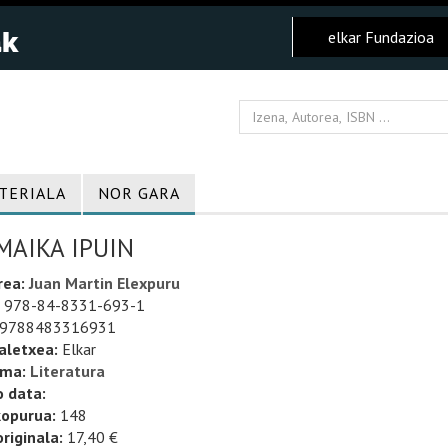
elkar Fundazioa
TERIALA
NOR GARA
MAIKA IPUIN
rea:
Juan Martin Elexpuru
978-84-8331-693-1
9788483316931
aletxea:
Elkar
uma:
Literatura
o data:
kopurua:
148
riginala:
17,40 €