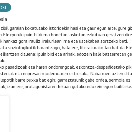
OSI
psia
 zibil garaian kokatutako istorioekin hasi eta gaur egun arte, gure 
n Elexpuruk ipuin-bilduma honetan, askotan ezkutuan geratzen diren
 hankaz gora irauliz, irakurleari irria eta ustekabea sortzeko beti.
ratu soziologikotik harantzago, hala ere, literaturako lan bat da E
 elkartzen dituena: ipuin bixi eta arinak, edozein kale bazterretan 
ak.
ko pasadizoak eta haren ondorengoak, ezkontza-despedidetako pika
steniak eta enpresari modernoaren estresak… Nabarmen uzten ditu
 lepotik barre puxka bat egin; garraztasunik gabe ordea, sermoia ez 
eak; izan ere, protagonistaren lekuan gutako edozein egon bailitek