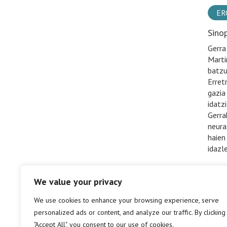
ER
Sino
Gerra
Marti
batzuk
Erret
gazia
idatzi
Gerra
neura
haien
idazl
We value your privacy
We use cookies to enhance your browsing experience, serve
personalized ads or content, and analyze our traffic. By clicking
"Accept All", you consent to our use of cookies.