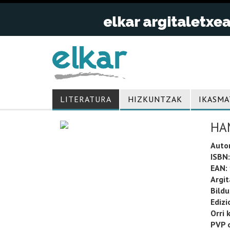
LITERATURA
HIZKUNTZAK
IKASMA
HA
Auto
ISBN:
EAN:
Argit
Bild
Edizi
Orri 
PVP o