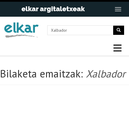
Bilaketa emaitzak:
Xalbador