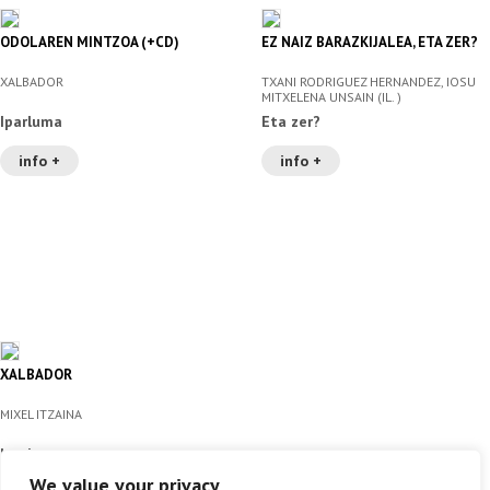
ODOLAREN MINTZOA (+CD)
EZ NAIZ BARAZKIJALEA, ETA ZER?
XALBADOR
TXANI RODRIGUEZ HERNANDEZ, IOSU
MITXELENA UNSAIN (IL. )
Iparluma
Eta zer?
info +
info +
XALBADOR
MIXEL ITZAINA
Iparluma
We value your privacy