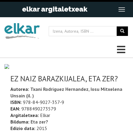
EZ NAIZ BARAZKIJALEA, ETA ZER?
Autorea:
Txani Rodriguez Hernandez, Iosu Mitxelena
Unsain (il. )
ISBN:
978-84-9027-357-9
EAN:
9788490273579
Argitaletxea:
Elkar
Bilduma:
Eta zer?
Edizio data:
2015