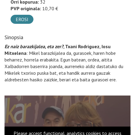
Orri kopurua:
32
PVP originala:
10,70 €
EROSI
Sinopsia
Ez naiz barazkijalea, eta zer?
, Txani Rodriguez, Iosu
Mitxelena
: Mikel barazkijalea da, gurasoek, haren hobe
beharrez, horrela erabakita. Egun batean, ordea, aitita
Xalbadorren baserrira joanda, aurreneko aldiz dastatuko du
Mikelek txorixo puska bat, eta handik aurrera gauzak
aldrebesten hasiko zaizkie, berari eta baita gurasoei ere.
Please accept functional, analytics cookies to access