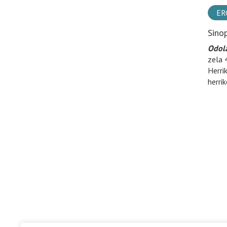
ER
Sino
Odola
zela 
Herri
herri