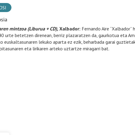
OSI
psia
ren mintzoa (Liburua + CD),
Xalbador:
Fernando Aire “Xalbador” h
40 urte betetzen direnean, berriz plazaratzen da, gaurkotua eta Ame
ko euskaltasunaren lekuko aparta ez ezik, beharbada garai guztietako
koitasunaren eta lirikaren arteko uztartze miragarri bat.