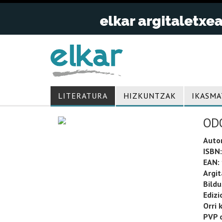
LITERATURA
HIZKUNTZAK
IKASMA
OD
Auto
ISBN:
EAN:
Argit
Bild
Edizi
Orri 
PVP o