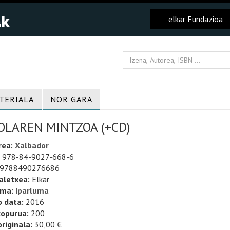
elkar Fundazioa
TERIALA
NOR GARA
OLAREN MINTZOA (+CD)
rea:
Xalbador
978-84-9027-668-6
9788490276686
aletxea:
Elkar
uma:
Iparluma
o data:
2016
kopurua:
200
riginala:
30,00 €