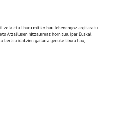
il zela eta liburu mitiko hau lehenengoz argitaratu
ts Arzallusen hitzaurreaz hornitua. Ipar Euskal
 bertso idatzien gailurra genuke liburu hau,