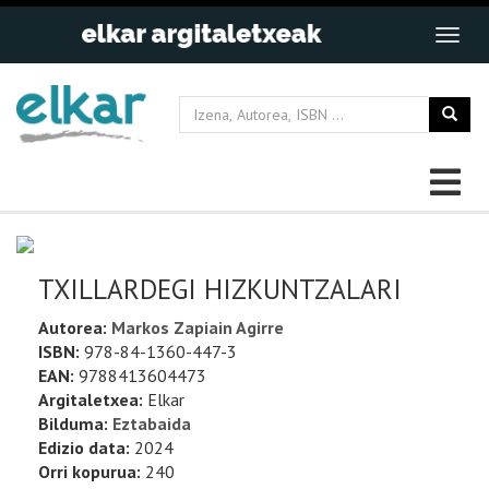
TXILLARDEGI HIZKUNTZALARI
Autorea:
Markos Zapiain Agirre
ISBN:
978-84-1360-447-3
EAN:
9788413604473
Argitaletxea:
Elkar
Bilduma:
Eztabaida
Edizio data:
2024
Orri kopurua:
240