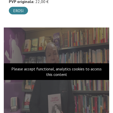
PVP originala:
22,00 €
EROSI
Please accept functional, analytics cookies to access
this content