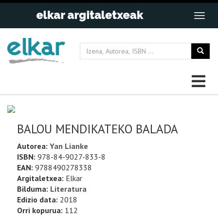
BALOU MENDIKATEKO BALADA
Autorea:
Yan Lianke
ISBN:
978-84-9027-833-8
EAN:
9788490278338
Argitaletxea:
Elkar
Bilduma:
Literatura
Edizio data:
2018
Orri kopurua:
112