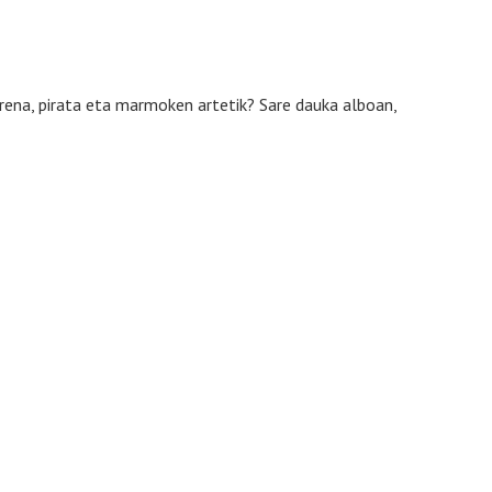
irena, pirata eta marmoken artetik? Sare dauka alboan,