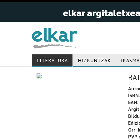
LITERATURA
HIZKUNTZAK
IKASMA
BAI
Auto
ISBN:
EAN:
Argit
Bild
Edizi
Orri 
PVP o