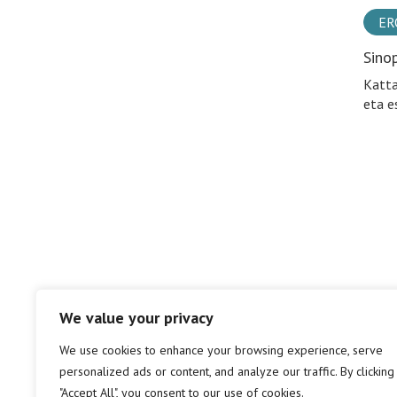
ER
Sino
Katta
eta e
We value your privacy
We use cookies to enhance your browsing experience, serve
personalized ads or content, and analyze our traffic. By clicking
"Accept All", you consent to our use of cookies.