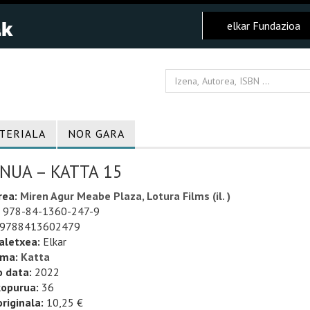
elkar Fundazioa
TERIALA
NOR GARA
NUA – KATTA 15
rea:
Miren Agur Meabe Plaza, Lotura Films (il. )
978-84-1360-247-9
9788413602479
aletxea:
Elkar
uma:
Katta
o data:
2022
kopurua:
36
riginala:
10,25 €