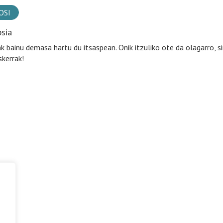
OSI
psia
k bainu demasa hartu du itsaspean. Onik itzuliko ote da olagarro, s
skerrak!