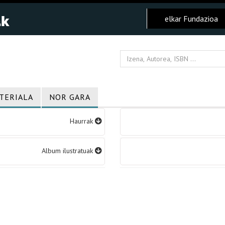
elkar Fundazioa
TERIALA
NOR GARA
Haurrak
Album ilustratuak