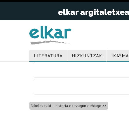
LITERATURA
HIZKUNTZAK
IKASMA
Bidalketetan
zehar
nabigatu
Nikolas txiki – historia ezezagun gehiago