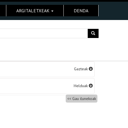
ARGITALETXEAK
DENDA
Gazteak
Helduak
Gau ilunekoak