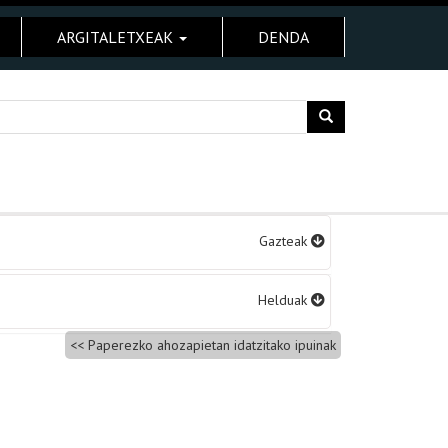
ARGITALETXEAK
DENDA
Gazteak
Helduak
Paperezko ahozapietan idatzitako ipuinak