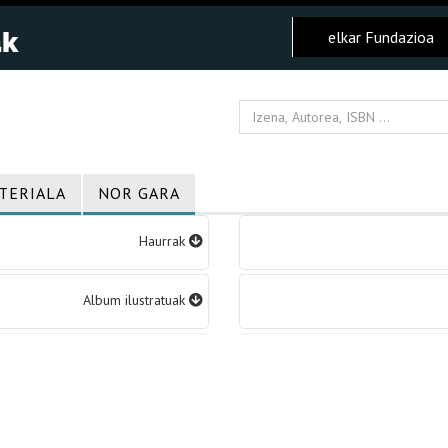
elkar Fundazioa
TERIALA
NOR GARA
Haurrak
Album ilustratuak