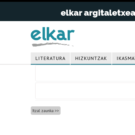
LITERATURA
HIZKUNTZAK
IKASMA
Bidalketetan
zehar
nabigatu
Itzal zaunka