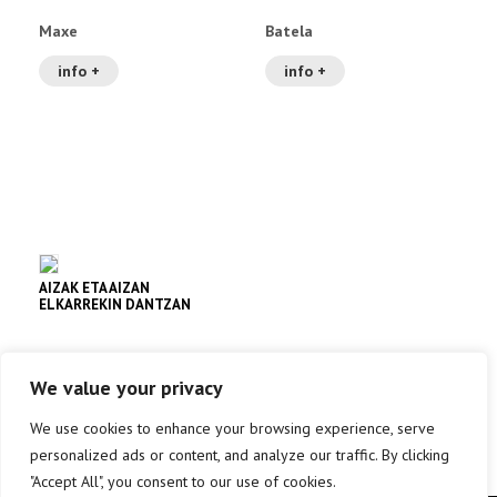
Maxe
Batela
info +
info +
AIZAK ETA AIZAN
ELKARREKIN DANTZAN
Dona, dona
We value your privacy
info +
We use cookies to enhance your browsing experience, serve
personalized ads or content, and analyze our traffic. By clicking
"Accept All", you consent to our use of cookies.