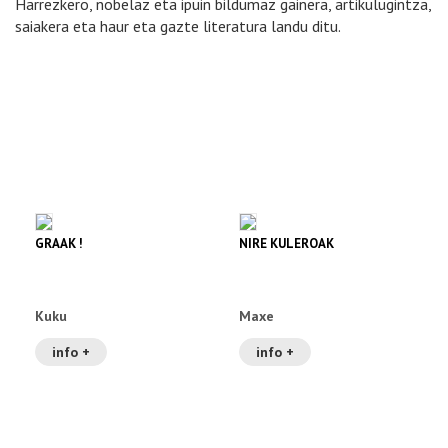
Harrezkero, nobelaz eta ipuin bildumaz gainera, artikulugintza,
saiakera eta haur eta gazte literatura landu ditu.
GRAAK !
NIRE KULEROAK
Kuku
Maxe
info +
info +