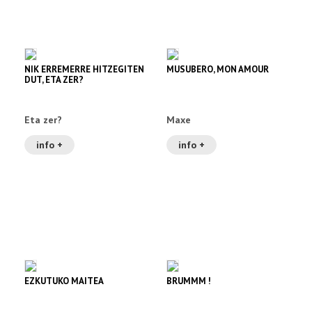
NIK ERREMERRE HITZEGITEN
MUSUBERO, MON AMOUR
DUT, ETA ZER?
Eta zer?
Maxe
info +
info +
EZKUTUKO MAITEA
BRUMMM !