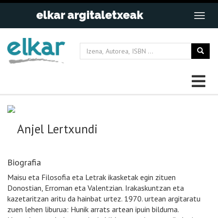
Anjel Lertxundi
Biografia
Maisu eta Filosofia eta Letrak ikasketak egin zituen
Donostian, Erroman eta Valentzian. Irakaskuntzan eta
kazetaritzan aritu da hainbat urtez. 1970. urtean argitaratu
zuen lehen liburua: Hunik arrats artean ipuin bilduma.