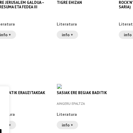
RE JERUSALEM GALDUA –
TIGRE EHIZAN
ROCK'N'
RESUMA ETA FEDEA III
SARIA)
teratura
Literatura
Literat
info +
info +
info
RRETATIK ERAUZITAKOAK
SASIAK ERE BEGIAK BADITIK
AINGERU EPALTZA
teratura
Literatura
info +
info +