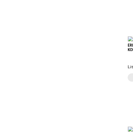
ER
KO
Li