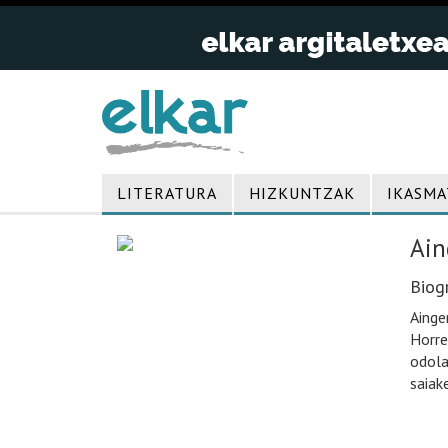
LITERATURA
HIZKUNTZAK
IKASMA
Ain
Biogr
Ainge
Horre
odola
saiak