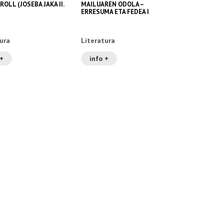
ROLL (JOSEBA JAKA II.
MAILUAREN ODOLA –
ERRESUMA ETA FEDEA I
ura
Literatura
 +
info +