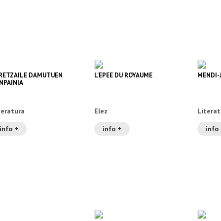
RETZAILE DAMUTUEN
L'EPEE DU ROYAUME
MENDI-
NPAINIA
teratura
Elez
Literat
info +
info +
info