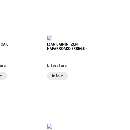
JOAK
IZAN BAININTZEN
NAFARROAKO ERREGE –
ERRESUMA ETA FEDEA II
ura
Literatura
 +
info +