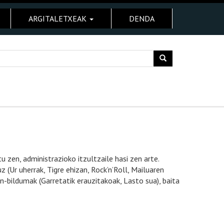
ARGITALETXEAK
DENDA
u zen, administrazioko itzultzaile hasi zen arte.
z (Ur uherrak, Tigre ehizan, Rock’n’Roll, Mailuaren
in-bildumak (Garretatik erauzitakoak, Lasto sua), baita