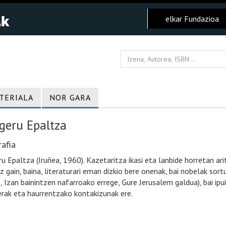
elkar Fundazioa
TERIALA
NOR GARA
geru Epaltza
afia
ru Epaltza (Iruñea, 1960). Kazetaritza ikasi eta lanbide horretan arit
z gain, baina, literaturari eman dizkio bere onenak, bai nobelak sortu
, Izan bainintzen nafarroako errege, Gure Jerusalem galdua), bai ipu
erak eta haurrentzako kontakizunak ere.