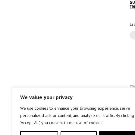
GU
ER
Li
GA
We value your privacy
We use cookies to enhance your browsing experience, serve
personalized ads or content, and analyze our traffic. By clicking
Li
"Accept All", you consent to our use of cookies.