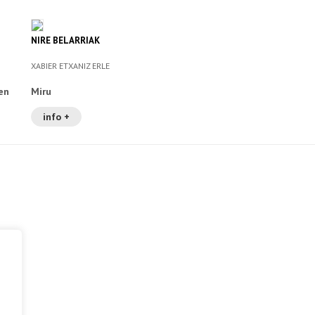
NIRE BELARRIAK
XABIER ETXANIZ ERLE
en
Miru
info +