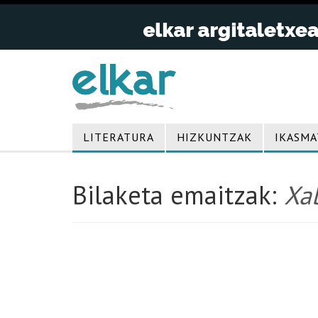
LITERATURA
HIZKUNTZAK
IKASMA
Bilaketa emaitzak:
Xab