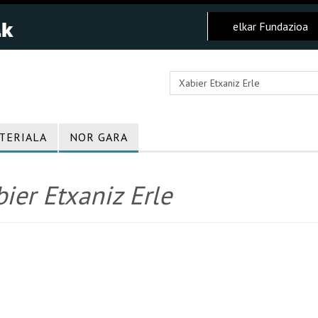
elkar Fundazioa
TERIALA
NOR GARA
ier Etxaniz Erle