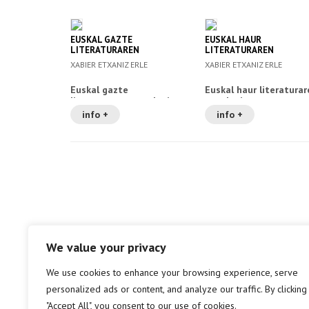
EUSKAL GAZTE
EUSKAL HAUR
LITERATURAREN
LITERATURAREN
ANTOLOGIA
ANTOLOGIA
XABIER ETXANIZ ERLE
XABIER ETXANIZ ERLE
Euskal gazte
Euskal haur literaturar
literaturaren antologia
antologia
info +
info +
We value your privacy
We use cookies to enhance your browsing experience, serve
personalized ads or content, and analyze our traffic. By clicking
"Accept All", you consent to our use of cookies.