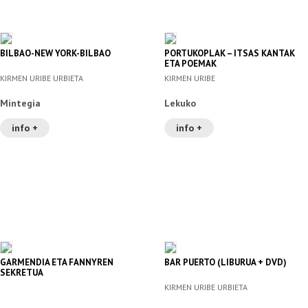
BILBAO-NEW YORK-BILBAO
PORTUKOPLAK – ITSAS KANTAK
ETA POEMAK
KIRMEN URIBE URBIETA
KIRMEN URIBE
Mintegia
Lekuko
info +
info +
GARMENDIA ETA FANNYREN
BAR PUERTO (LIBURUA + DVD)
SEKRETUA
KIRMEN URIBE URBIETA