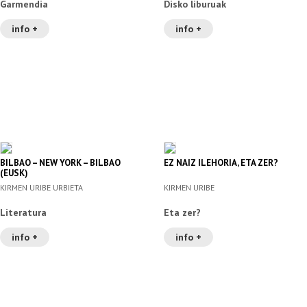
Garmendia
Disko liburuak
info +
info +
BILBAO – NEW YORK – BILBAO
EZ NAIZ ILEHORIA, ETA ZER?
(EUSK)
KIRMEN URIBE URBIETA
KIRMEN URIBE
Literatura
Eta zer?
info +
info +