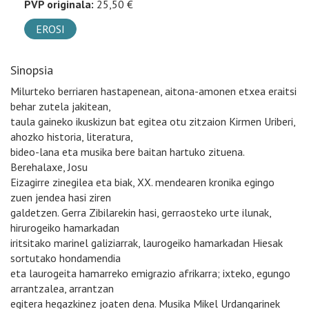
PVP originala:
25,50 €
EROSI
Sinopsia
Milurteko berriaren hastapenean, aitona-amonen etxea eraitsi
behar zutela jakitean,
taula gaineko ikuskizun bat egitea otu zitzaion Kirmen Uriberi,
ahozko historia, literatura,
bideo-lana eta musika bere baitan hartuko zituena.
Berehalaxe, Josu
Eizagirre zinegilea eta biak, XX. mendearen kronika egingo
zuen jendea hasi ziren
galdetzen. Gerra Zibilarekin hasi, gerraosteko urte ilunak,
hirurogeiko hamarkadan
iritsitako marinel galiziarrak, laurogeiko hamarkadan Hiesak
sortutako hondamendia
eta laurogeita hamarreko emigrazio afrikarra; ixteko, egungo
arrantzalea, arrantzan
egitera hegazkinez joaten dena. Musika Mikel Urdangarinek