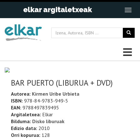
BAR PUERTO (LIBURUA + DVD)
Autorea:
Kirmen Uribe Urbieta
ISBN:
978-84-9783-949-5
EAN:
9788497839495
Argitaletxea:
Elkar
Bilduma:
Disko liburuak
Edizio data:
2010
Orri kopurua:
128