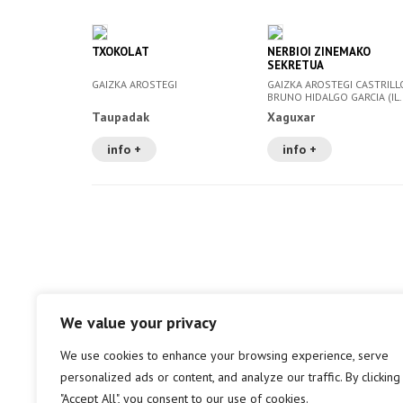
TXOKOLAT
NERBIOI ZINEMAKO
SEKRETUA
GAIZKA AROSTEGI
GAIZKA AROSTEGI CASTRILL
BRUNO HIDALGO GARCIA (IL. 
Taupadak
Xaguxar
info +
info +
We value your privacy
We use cookies to enhance your browsing experience, serve
personalized ads or content, and analyze our traffic. By clicking
"Accept All", you consent to our use of cookies.