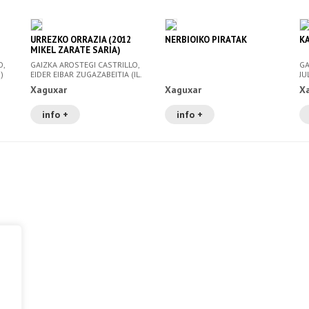
URREZKO ORRAZIA (2012
NERBIOIKO PIRATAK
K
MIKEL ZARATE SARIA)
O,
GAIZKA AROSTEGI CASTRILLO,
GA
)
EIDER EIBAR ZUGAZABEITIA (IL.
JU
)
Xaguxar
Xaguxar
X
info +
info +