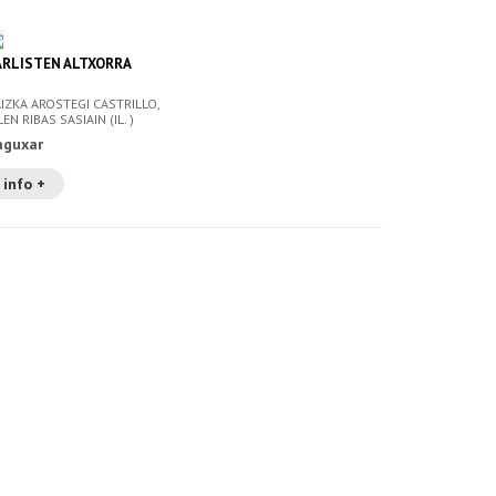
ARLISTEN ALTXORRA
IZKA AROSTEGI CASTRILLO,
LEN RIBAS SASIAIN (IL. )
aguxar
info +