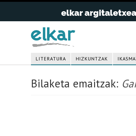
LITERATURA
HIZKUNTZAK
IKASMA
Bilaketa emaitzak:
Gai