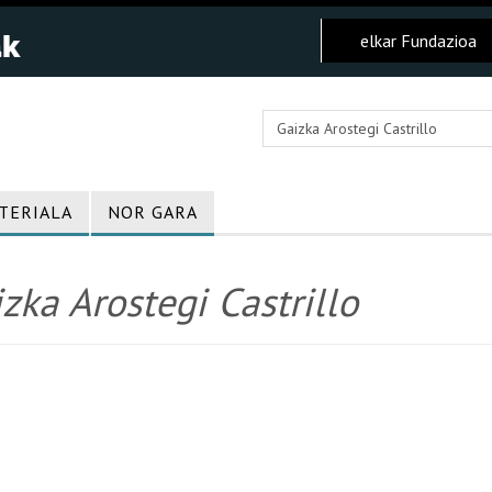
elkar Fundazioa
TERIALA
NOR GARA
zka Arostegi Castrillo