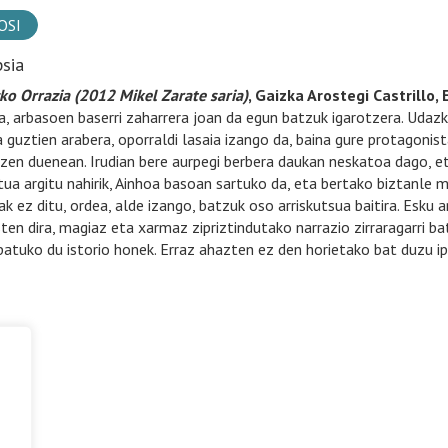
OSI
psia
ko Orrazia (2012 Mikel Zarate saria)
, Gaizka Arostegi Castrillo, 
a, arbasoen baserri zaharrera joan da egun batzuk igarotzera. Udaz
a guztien arabera, oporraldi lasaia izango da, baina gure protagonis
tzen duenean. Irudian bere aurpegi berbera daukan neskatoa dago, e
tua argitu nahirik, Ainhoa basoan sartuko da, eta bertako biztanle m
ak ez ditu, ordea, alde izango, batzuk oso arriskutsua baitira. Esku 
ten dira, magiaz eta xarmaz zipriztindutako narrazio zirraragarri bat
patuko du istorio honek. Erraz ahazten ez den horietako bat duzu ip