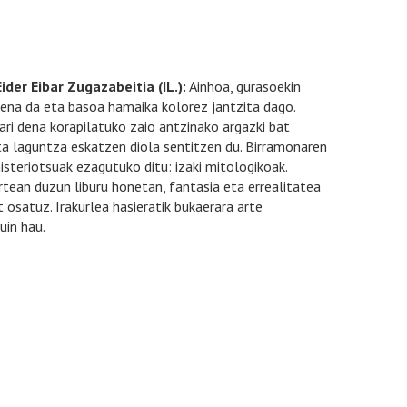
Eider Eibar Zugazabeitia (IL.):
Ainhoa, gurasoekin
kena da eta basoa hamaika kolorez jantzita dago.
tari dena korapilatuko zaio antzinako argazki bat
ta laguntza eskatzen diola sentitzen du. Birramonaren
isteriotsuak ezagutuko ditu: izaki mitologikoak.
artean duzun liburu honetan, fantasia eta errealitatea
 osatuz. Irakurlea hasieratik bukaerara arte
uin hau.