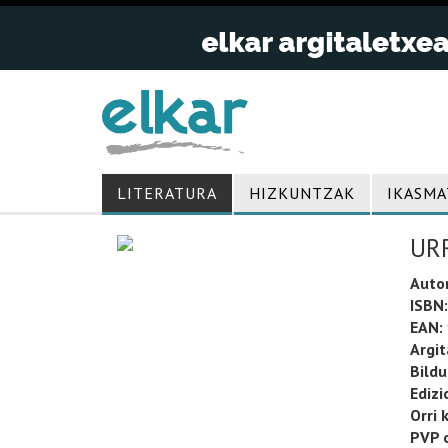
LITERATURA
HIZKUNTZAK
IKASMA
URR
Auto
ISBN:
EAN:
Argit
Bild
Edizi
Orri 
PVP o