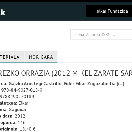
elkar Fundazioa
TERIALA
NOR GARA
EZKO ORRAZIA (2012 MIKEL ZARATE SAR
rea:
Gaizka Arostegi Castrillo, Eider Eibar Zugazabeitia (il. )
978-84-9027-018-9
9788490270189
aletxea:
Elkar
uma:
Xaguxar
o data:
2012
kopurua:
136
riginala:
18,40 €