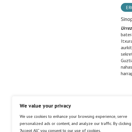
ER
Sino
Urrez
bater
Itxur
aurki
sekre
Guzti
nahas
harra
We value your privacy
We use cookies to enhance your browsing experience, serve
personalized ads or content, and analyze our traffic. By clicking
"Accept All", you consent to our use of cookies.