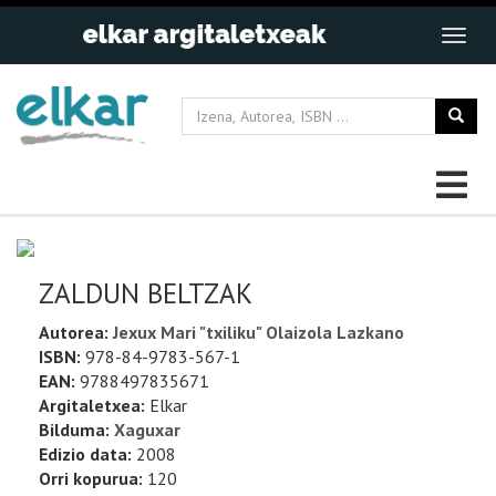
ZALDUN BELTZAK
Autorea:
Jexux Mari "txiliku" Olaizola Lazkano
ISBN:
978-84-9783-567-1
EAN:
9788497835671
Argitaletxea:
Elkar
Bilduma:
Xaguxar
Edizio data:
2008
Orri kopurua:
120