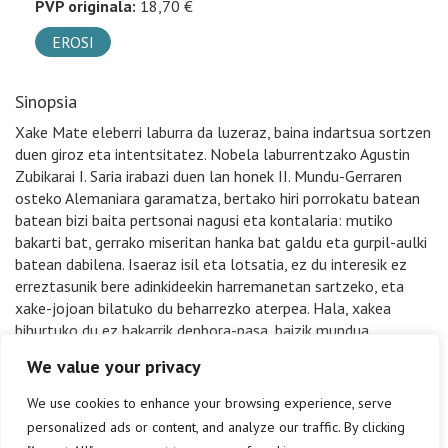
PVP originala:
18,70 €
EROSI
Sinopsia
Xake Mate eleberri laburra da luzeraz, baina indartsua sortzen
duen giroz eta intentsitatez. Nobela laburrentzako Agustin
Zubikarai I. Saria irabazi duen lan honek II. Mundu-Gerraren
osteko Alemaniara garamatza, bertako hiri porrokatu batean
batean bizi baita pertsonai nagusi eta kontalaria: mutiko
bakarti bat, gerrako miseritan hanka bat galdu eta gurpil-aulki
batean dabilena. Isaeraz isil eta lotsatia, ez du interesik ez
erreztasunik bere adinkideekin harremanetan sartzeko, eta
xake-jojoan bilatuko du beharrezko aterpea. Hala, xakea
bihurtuko du ez bakarrik denbora-pasa, baizik mundua
ulertzeko modu, eta geroxeago baita borrokarako eskola ere.
We value your privacy
Trama sendo eta ongi egituratua asmatu du egileak,
gerraosteko penizilina-kontrabandoa dagoela erdi-erdian, eta
We use cookies to enhance your browsing experience, serve
inguruan, berriz, Angela neskato aingerutiarra.
personalized ads or content, and analyze our traffic. By clicking