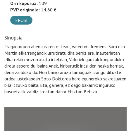
Orri kopurua:
109
PVP originala:
14,60 €
EROSI
Sinopsia
Traganarruen abenturaren ostean, Valerium Tremens, Sara eta
Martin elkarrengandik urrutiratu dira berriz ere. Inauterietan
elkarrekin mozorrotuta irtetean, Valeriek gauzak konponduko
direla espero du, baina Anek, hiriburutik iritsi den neska berriak,
dena zailduko du. Hori baino arazo larriagoak izango dituzte
ordea, ustekabean Soto Doktorea bere eguneroko sekretuaren
bila itzuliko baita. Eta, gainera, ez dago bakarrik: inguruko
basoetatik zaldiz trostan dator Ehiztari Beltza.