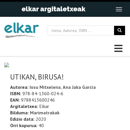
UTIKAN, BIRUSA!
Autorea:
Iosu Mitxelena
,
Ana Jaka García
ISBN:
978-84-1360-024-6
EAN:
9788413600246
Argitaletxea:
Elkar
Bilduma:
Marimatrakak
Edizio data:
2020
Orri kopurua:
40