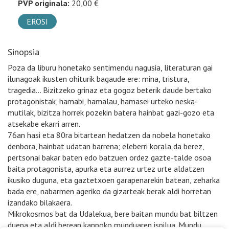
PVP originala:
20,00 €
EROSI
Sinopsia
Poza da liburu honetako sentimendu nagusia, literaturan gai
ilunagoak ikusten ohiturik bagaude ere: mina, tristura,
tragedia… Bizitzeko grinaz eta gogoz beterik daude bertako
protagonistak, hamabi, hamalau, hamasei urteko neska-
mutilak, bizitza horrek pozekin batera hainbat gazi-gozo eta
atsekabe ekarri arren.
76an hasi eta 80ra bitartean hedatzen da nobela honetako
denbora, hainbat udatan barrena; eleberri korala da berez,
pertsonai bakar baten edo batzuen ordez gazte-talde osoa
baita protagonista, apurka eta aurrez urtez urte aldatzen
ikusiko duguna, eta gaztetxoen garapenarekin batean, zeharka
bada ere, nabarmen ageriko da gizarteak berak aldi horretan
izandako bilakaera.
Mikrokosmos bat da Udalekua, bere baitan mundu bat biltzen
duena eta aldi berean kanpoko munduaren ispilua. Mundu