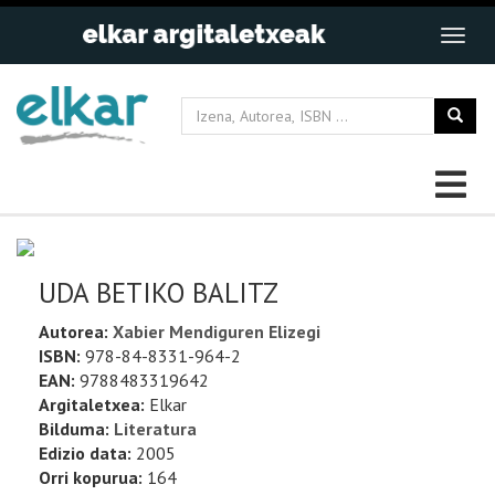
UDA BETIKO BALITZ
Autorea:
Xabier Mendiguren Elizegi
ISBN:
978-84-8331-964-2
EAN:
9788483319642
Argitaletxea:
Elkar
Bilduma:
Literatura
Edizio data:
2005
Orri kopurua:
164