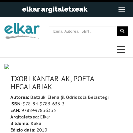
TXORI KANTARIAK, POETA
HEGALARIAK
Autorea:
Batzuk, Elena (il Odriozola Belastegi
ISBN:
978-84-9783-633-3
EAN:
9788497836333
Argitaletxea:
Elkar
Bilduma:
Kuku
Edizio data:
2010