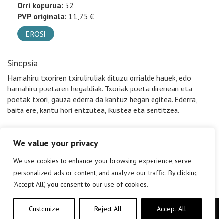
Orri kopurua:
52
PVP originala:
11,75 €
EROSI
Sinopsia
Hamahiru txoriren txiruliruliak dituzu orrialde hauek, edo
hamahiru poetaren hegaldiak. Txoriak poeta direnean eta
poetak txori, gauza ederra da kantuz hegan egitea. Ederra,
baita ere, kantu hori entzutea, ikustea eta sentitzea.
We value your privacy
We use cookies to enhance your browsing experience, serve
personalized ads or content, and analyze our traffic. By clicking
"Accept All", you consent to our use of cookies.
Customize
Reject All
Accept All
Copyright © elkar Argitaletxeak 2019