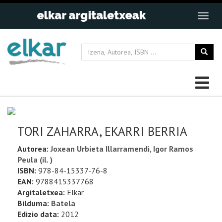
TORI ZAHARRA, EKARRI BERRIA
Autorea:
Joxean Urbieta Illarramendi, Igor Ramos
Peula (il. )
ISBN:
978-84-15337-76-8
EAN:
9788415337768
Argitaletxea:
Elkar
Bilduma:
Batela
Edizio data:
2012